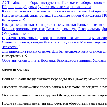
ACT Тайвань- наборы инструмента
Головки и наборы головок
Шарнирно-губцевый
Зубила, выколотки, напильники
Кузовной, молотки
Съемники
Биты и ключи L-типа
Наборы ин
Измерительный, диагностика
Баллонные ключи
Фиксаторы Г
Расходники
Камерные заплатки
Универсальные заплатки
Радиальные плас
Балансировочные грузики
Вентили, арматура
Быстросъемы, ф
Оборудование
Проточка тормозных дисков
Шиномонтажные станки
Балансир
Стапели, стойки, стенды
Домкраты, подставки
Мебель, верстак
Запчасти
Для шиномонтажных станков
Для балансировочных станков
Дл
Информация
Обратная связь
Оплата
Доставка
Безопасность данных
Условия
Оплата по QR-коду
Если ваш банк поддерживает переводы по QR-коду, можно прои
Откройте приложение своего бакна в телефоне, перейдите в ра
Откройте сканер и отсканируйте QR код, укажите сумму и про
После зачисления денег на наш счет, мы обработаем ваш заказ и