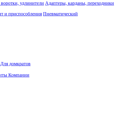
 воротки, удлинители
Адаптеры, карданы, переходники
т и приспособления
Пневматический
Для домкратов
иты Компании