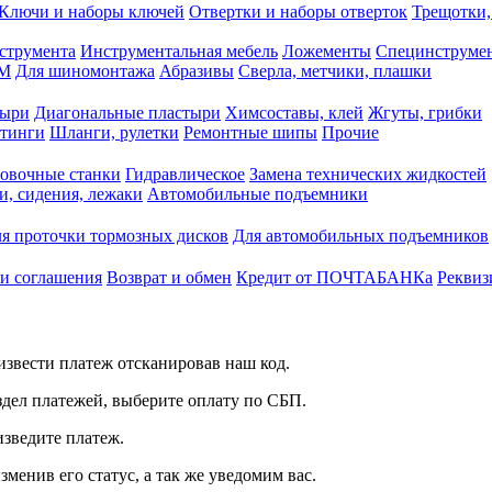
Ключи и наборы ключей
Отвертки и наборы отверток
Трещотки,
струмента
Инструментальная мебель
Ложементы
Специнструмен
РМ
Для шиномонтажа
Абразивы
Сверла, метчики, плашки
тыри
Диагональные пластыри
Химсоставы, клей
Жгуты, грибки
итинги
Шланги, рулетки
Ремонтные шипы
Прочие
овочные станки
Гидравлическое
Замена технических жидкостей
и, сидения, лежаки
Автомобильные подъемники
я проточки тормозных дисков
Для автомобильных подъемников
 и соглашения
Возврат и обмен
Кредит от ПОЧТАБАНКа
Реквиз
звести платеж отсканировав наш код.
здел платежей, выберите оплату по СБП.
изведите платеж.
зменив его статус, а так же уведомим вас.