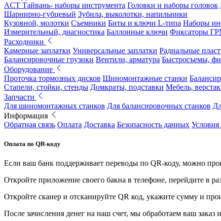
ACT Тайвань- наборы инструмента
Головки и наборы головок
Шарнирно-губцевый
Зубила, выколотки, напильники
Кузовной, молотки
Съемники
Биты и ключи L-типа
Наборы ин
Измерительный, диагностика
Баллонные ключи
Фиксаторы Г
Расходники
Камерные заплатки
Универсальные заплатки
Радиальные плас
Балансировочные грузики
Вентили, арматура
Быстросъемы, ф
Оборудование
Проточка тормозных дисков
Шиномонтажные станки
Балансир
Стапели, стойки, стенды
Домкраты, подставки
Мебель, верстак
Запчасти
Для шиномонтажных станков
Для балансировочных станков
Дл
Информация
Обратная связь
Оплата
Доставка
Безопасность данных
Условия
Оплата по QR-коду
Если ваш банк поддерживает переводы по QR-коду, можно прои
Откройте приложение своего бакна в телефоне, перейдите в ра
Откройте сканер и отсканируйте QR код, укажите сумму и про
После зачисления денег на наш счет, мы обработаем ваш заказ и