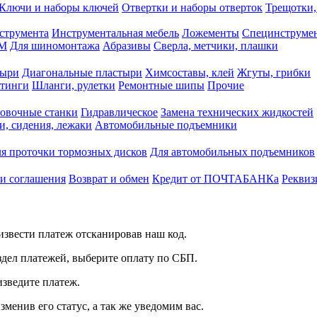
Ключи и наборы ключей
Отвертки и наборы отверток
Трещотки,
струмента
Инструментальная мебель
Ложементы
Специнструмен
РМ
Для шиномонтажа
Абразивы
Сверла, метчики, плашки
тыри
Диагональные пластыри
Химсоставы, клей
Жгуты, грибки
итинги
Шланги, рулетки
Ремонтные шипы
Прочие
овочные станки
Гидравлическое
Замена технических жидкостей
и, сидения, лежаки
Автомобильные подъемники
я проточки тормозных дисков
Для автомобильных подъемников
 и соглашения
Возврат и обмен
Кредит от ПОЧТАБАНКа
Реквиз
звести платеж отсканировав наш код.
здел платежей, выберите оплату по СБП.
изведите платеж.
зменив его статус, а так же уведомим вас.