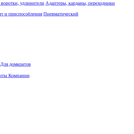
 воротки, удлинители
Адаптеры, карданы, переходники
т и приспособления
Пневматический
Для домкратов
иты Компании