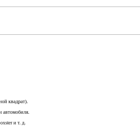
ной квадрат).
и автомобиля.
ster и т. д.