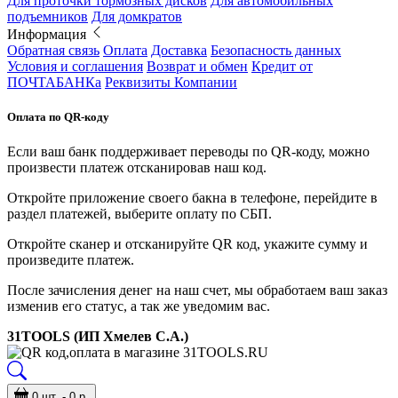
Для проточки тормозных дисков
Для автомобильных
подъемников
Для домкратов
Информация
Обратная связь
Оплата
Доставка
Безопасность данных
Условия и соглашения
Возврат и обмен
Кредит от
ПОЧТАБАНКа
Реквизиты Компании
Оплата по QR-коду
Если ваш банк поддерживает переводы по QR-коду, можно
произвести платеж отсканировав наш код.
Откройте приложение своего бакна в телефоне, перейдите в
раздел платежей, выберите оплату по СБП.
Откройте сканер и отсканируйте QR код, укажите сумму и
произведите платеж.
После зачисления денег на наш счет, мы обработаем ваш заказ
изменив его статус, а так же уведомим вас.
31TOOLS (ИП Хмелев С.А.)
0 шт. - 0 р.