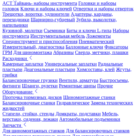
ACT Тайвань- наборы инструмента
Головки и наборы
головок
Ключи и наборы ключей
Отвертки и наборы отверток
Трещотки, воротки, удлинители
Адаптеры, карданы,
переходники
Шарнирно-губцевый
Зубила, выколотки,
напильники
Кузовной, молотки
Съемники
Биты и ключи L-типа
Наборы
инструмента
Инструментальная мебель
Ложементы
Специнструмент и приспособления
Пневматический
Измерительный, диагностика
Баллонные ключи
Фиксаторы
ГРМ
Для шиномонтажа
Абразивы
Сверла, метчики, плашки
Расходники
Камерные заплатки
Универсальные заплатки
Радиальные
пластыри
Диагональные пластыри
Химсоставы, клей
Жгуты,
грибки
Балансировочные грузики
Вентили, арматура
Быстросъемы,
фитинги
Шланги, рулетки
Ремонтные шипы
Прочие
Оборудование
Проточка тормозных дисков
Шиномонтажные станки
Балансировочные станки
Гидравлическое
Замена технических
жидкостей
Стапели, стойки, стенды
Домкраты, подставки
Мебель,
верстаки, сидения, лежаки
Автомобильные подъемники
Запчасти
Для шиномонтажных станков
Для балансировочных станков