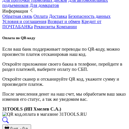
Для проточки тормозных дисков
Для автомобильных
подъемников
Для домкратов
Информация
Обратная связь
Оплата
Доставка
Безопасность данных
Условия и соглашения
Возврат и обмен
Кредит от
ПОЧТАБАНКа
Реквизиты Компании
Оплата по QR-коду
Если ваш банк поддерживает переводы по QR-коду, можно
произвести платеж отсканировав наш код.
Откройте приложение своего бакна в телефоне, перейдите в
раздел платежей, выберите оплату по СБП.
Откройте сканер и отсканируйте QR код, укажите сумму и
произведите платеж.
После зачисления денег на наш счет, мы обработаем ваш заказ
изменив его статус, а так же уведомим вас.
31TOOLS (ИП Хмелев С.А.)
0 шт. - 0 р.