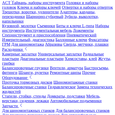
ACT Тайвань- наборы инструмента
Головки и наборы
головок
Ключи и наборы ключей
Отвертки и наборы отверток
Трещотки, воротки, удлинители
Адаптеры, карданы,
переходники
Шарнирно-губцевый
Зубила, выколотки,
напильники
Кузовной, молотки
Съемники
Биты и ключи L-типа
Наборы
инструмента
Инструментальная мебель
Ложементы
Специнструмент и приспособления
Пневматический
Измерительный, диагностика
Баллонные ключи
Фиксаторы
ГРМ
Для шиномонтажа
Абразивы
Сверла, метчики, плашки
Расходники
Камерные заплатки
Универсальные заплатки
Радиальные
пластыри
Диагональные пластыри
Химсоставы, клей
Жгуты,
грибки
Балансировочные грузики
Вентили, арматура
Быстросъемы,
фитинги
Шланги, рулетки
Ремонтные шипы
Прочие
Оборудование
Проточка тормозных дисков
Шиномонтажные станки
Балансировочные станки
Гидравлическое
Замена технических
жидкостей
Стапели, стойки, стенды
Домкраты, подставки
Мебель,
верстаки, сидения, лежаки
Автомобильные подъемники
Запчасти
Для шиномонтажных станков
Для балансировочных станков