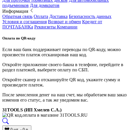
Для проточки тормозных дисков
Для автомобильных
подъемников
Для домкратов
Информация
Обратная связь
Оплата
Доставка
Безопасность данных
Условия и соглашения
Возврат и обмен
Кредит от
ПОЧТАБАНКа
Реквизиты Компании
Оплата по QR-коду
Если ваш банк поддерживает переводы по QR-коду, можно
произвести платеж отсканировав наш код.
Откройте приложение своего бакна в телефоне, перейдите в
раздел платежей, выберите оплату по СБП.
Откройте сканер и отсканируйте QR код, укажите сумму и
произведите платеж.
После зачисления денег на наш счет, мы обработаем ваш заказ
изменив его статус, а так же уведомим вас.
31TOOLS (ИП Хмелев С.А.)
0 шт. - 0 р.