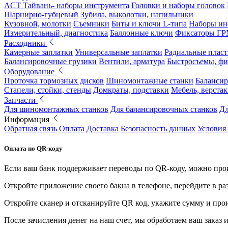
ACT Тайвань- наборы инструмента
Головки и наборы головок
Шарнирно-губцевый
Зубила, выколотки, напильники
Кузовной, молотки
Съемники
Биты и ключи L-типа
Наборы ин
Измерительный, диагностика
Баллонные ключи
Фиксаторы Г
Расходники
Камерные заплатки
Универсальные заплатки
Радиальные плас
Балансировочные грузики
Вентили, арматура
Быстросъемы, ф
Оборудование
Проточка тормозных дисков
Шиномонтажные станки
Балансир
Стапели, стойки, стенды
Домкраты, подставки
Мебель, верстак
Запчасти
Для шиномонтажных станков
Для балансировочных станков
Дл
Информация
Обратная связь
Оплата
Доставка
Безопасность данных
Условия
Оплата по QR-коду
Если ваш банк поддерживает переводы по QR-коду, можно прои
Откройте приложение своего бакна в телефоне, перейдите в ра
Откройте сканер и отсканируйте QR код, укажите сумму и про
После зачисления денег на наш счет, мы обработаем ваш заказ и