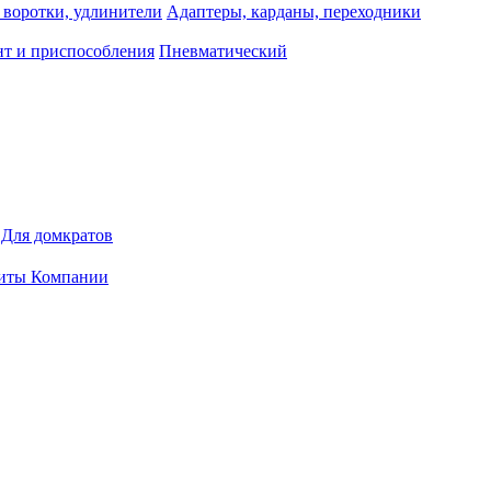
 воротки, удлинители
Адаптеры, карданы, переходники
т и приспособления
Пневматический
Для домкратов
иты Компании