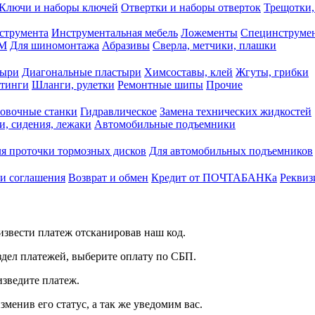
Ключи и наборы ключей
Отвертки и наборы отверток
Трещотки,
струмента
Инструментальная мебель
Ложементы
Специнструмен
РМ
Для шиномонтажа
Абразивы
Сверла, метчики, плашки
тыри
Диагональные пластыри
Химсоставы, клей
Жгуты, грибки
итинги
Шланги, рулетки
Ремонтные шипы
Прочие
овочные станки
Гидравлическое
Замена технических жидкостей
и, сидения, лежаки
Автомобильные подъемники
я проточки тормозных дисков
Для автомобильных подъемников
 и соглашения
Возврат и обмен
Кредит от ПОЧТАБАНКа
Реквиз
звести платеж отсканировав наш код.
здел платежей, выберите оплату по СБП.
изведите платеж.
зменив его статус, а так же уведомим вас.