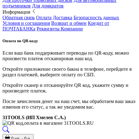
Для проточки тормозных дисков
Для автомобильных
подъемников
Для домкратов
Информация
Обратная связь
Оплата
Доставка
Безопасность данных
Условия и соглашения
Возврат и обмен
Кредит от
ПОЧТАБАНКа
Реквизиты Компании
Оплата по QR-коду
Если ваш банк поддерживает переводы по QR-коду, можно
произвести платеж отсканировав наш код.
Откройте приложение своего бакна в телефоне, перейдите в
раздел платежей, выберите оплату по СБП.
Откройте сканер и отсканируйте QR код, укажите сумму и
произведите платеж.
После зачисления денег на наш счет, мы обработаем ваш заказ
изменив его статус, а так же уведомим вас.
31TOOLS (ИП Хмелев С.А.)
0 шт. - 0 р.