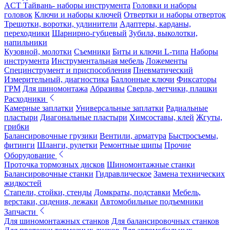
ACT Тайвань- наборы инструмента
Головки и наборы
головок
Ключи и наборы ключей
Отвертки и наборы отверток
Трещотки, воротки, удлинители
Адаптеры, карданы,
переходники
Шарнирно-губцевый
Зубила, выколотки,
напильники
Кузовной, молотки
Съемники
Биты и ключи L-типа
Наборы
инструмента
Инструментальная мебель
Ложементы
Специнструмент и приспособления
Пневматический
Измерительный, диагностика
Баллонные ключи
Фиксаторы
ГРМ
Для шиномонтажа
Абразивы
Сверла, метчики, плашки
Расходники
Камерные заплатки
Универсальные заплатки
Радиальные
пластыри
Диагональные пластыри
Химсоставы, клей
Жгуты,
грибки
Балансировочные грузики
Вентили, арматура
Быстросъемы,
фитинги
Шланги, рулетки
Ремонтные шипы
Прочие
Оборудование
Проточка тормозных дисков
Шиномонтажные станки
Балансировочные станки
Гидравлическое
Замена технических
жидкостей
Стапели, стойки, стенды
Домкраты, подставки
Мебель,
верстаки, сидения, лежаки
Автомобильные подъемники
Запчасти
Для шиномонтажных станков
Для балансировочных станков