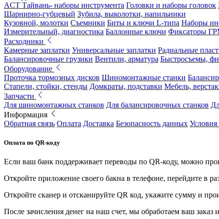
ACT Тайвань- наборы инструмента
Головки и наборы головок
Шарнирно-губцевый
Зубила, выколотки, напильники
Кузовной, молотки
Съемники
Биты и ключи L-типа
Наборы ин
Измерительный, диагностика
Баллонные ключи
Фиксаторы Г
Расходники
Камерные заплатки
Универсальные заплатки
Радиальные плас
Балансировочные грузики
Вентили, арматура
Быстросъемы, ф
Оборудование
Проточка тормозных дисков
Шиномонтажные станки
Балансир
Стапели, стойки, стенды
Домкраты, подставки
Мебель, верстак
Запчасти
Для шиномонтажных станков
Для балансировочных станков
Дл
Информация
Обратная связь
Оплата
Доставка
Безопасность данных
Условия
Оплата по QR-коду
Если ваш банк поддерживает переводы по QR-коду, можно прои
Откройте приложение своего бакна в телефоне, перейдите в ра
Откройте сканер и отсканируйте QR код, укажите сумму и про
После зачисления денег на наш счет, мы обработаем ваш заказ и