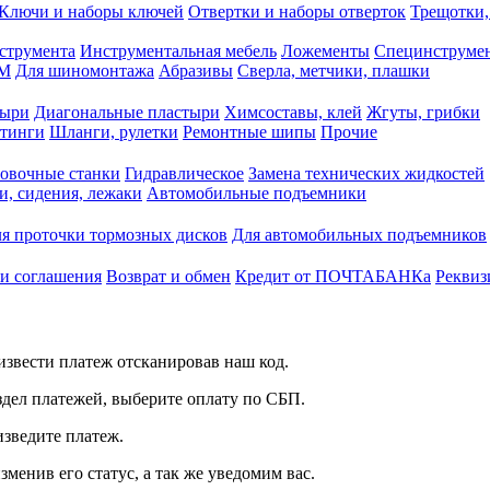
Ключи и наборы ключей
Отвертки и наборы отверток
Трещотки,
струмента
Инструментальная мебель
Ложементы
Специнструмен
РМ
Для шиномонтажа
Абразивы
Сверла, метчики, плашки
тыри
Диагональные пластыри
Химсоставы, клей
Жгуты, грибки
итинги
Шланги, рулетки
Ремонтные шипы
Прочие
овочные станки
Гидравлическое
Замена технических жидкостей
и, сидения, лежаки
Автомобильные подъемники
я проточки тормозных дисков
Для автомобильных подъемников
 и соглашения
Возврат и обмен
Кредит от ПОЧТАБАНКа
Реквиз
звести платеж отсканировав наш код.
здел платежей, выберите оплату по СБП.
изведите платеж.
зменив его статус, а так же уведомим вас.