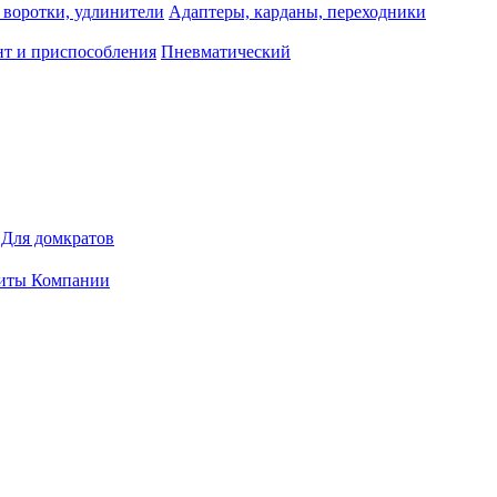
 воротки, удлинители
Адаптеры, карданы, переходники
т и приспособления
Пневматический
Для домкратов
иты Компании