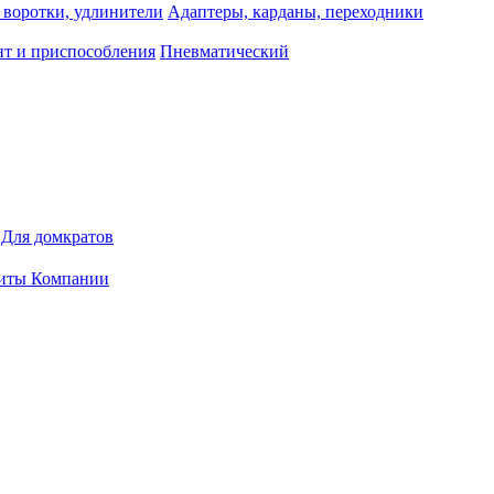
 воротки, удлинители
Адаптеры, карданы, переходники
т и приспособления
Пневматический
Для домкратов
иты Компании