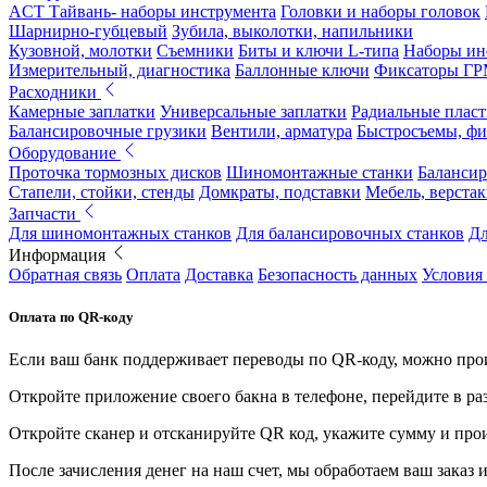
ACT Тайвань- наборы инструмента
Головки и наборы головок
Шарнирно-губцевый
Зубила, выколотки, напильники
Кузовной, молотки
Съемники
Биты и ключи L-типа
Наборы ин
Измерительный, диагностика
Баллонные ключи
Фиксаторы Г
Расходники
Камерные заплатки
Универсальные заплатки
Радиальные плас
Балансировочные грузики
Вентили, арматура
Быстросъемы, ф
Оборудование
Проточка тормозных дисков
Шиномонтажные станки
Балансир
Стапели, стойки, стенды
Домкраты, подставки
Мебель, верстак
Запчасти
Для шиномонтажных станков
Для балансировочных станков
Дл
Информация
Обратная связь
Оплата
Доставка
Безопасность данных
Условия
Оплата по QR-коду
Если ваш банк поддерживает переводы по QR-коду, можно прои
Откройте приложение своего бакна в телефоне, перейдите в ра
Откройте сканер и отсканируйте QR код, укажите сумму и про
После зачисления денег на наш счет, мы обработаем ваш заказ и