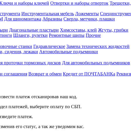
Ключи и наборы ключей
Отвертки и наборы отверток
Трещотки,
струмента
Инструментальная мебель
Ложементы
Специнструмен
РМ
Для шиномонтажа
Абразивы
Сверла, метчики, плашки
тыри
Диагональные пластыри
Химсоставы, клей
Жгуты, грибки
итинги
Шланги, рулетки
Ремонтные шипы
Прочие
овочные станки
Гидравлическое
Замена технических жидкостей
и, сидения, лежаки
Автомобильные подъемники
я проточки тормозных дисков
Для автомобильных подъемников
 и соглашения
Возврат и обмен
Кредит от ПОЧТАБАНКа
Реквиз
звести платеж отсканировав наш код.
здел платежей, выберите оплату по СБП.
изведите платеж.
зменив его статус, а так же уведомим вас.