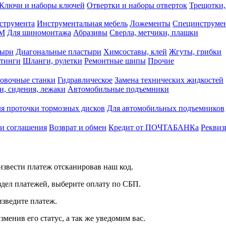
Ключи и наборы ключей
Отвертки и наборы отверток
Трещотки,
струмента
Инструментальная мебель
Ложементы
Специнструмен
РМ
Для шиномонтажа
Абразивы
Сверла, метчики, плашки
тыри
Диагональные пластыри
Химсоставы, клей
Жгуты, грибки
итинги
Шланги, рулетки
Ремонтные шипы
Прочие
овочные станки
Гидравлическое
Замена технических жидкостей
и, сидения, лежаки
Автомобильные подъемники
я проточки тормозных дисков
Для автомобильных подъемников
 и соглашения
Возврат и обмен
Кредит от ПОЧТАБАНКа
Реквиз
звести платеж отсканировав наш код.
здел платежей, выберите оплату по СБП.
изведите платеж.
зменив его статус, а так же уведомим вас.