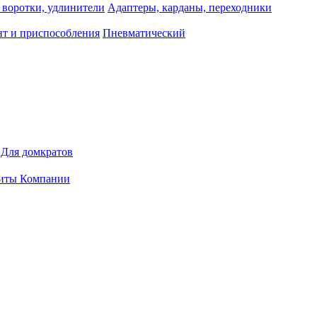
 воротки, удлинители
Адаптеры, карданы, переходники
т и приспособления
Пневматический
Для домкратов
иты Компании