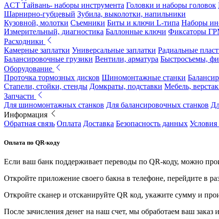
ACT Тайвань- наборы инструмента
Головки и наборы головок
Шарнирно-губцевый
Зубила, выколотки, напильники
Кузовной, молотки
Съемники
Биты и ключи L-типа
Наборы ин
Измерительный, диагностика
Баллонные ключи
Фиксаторы Г
Расходники
Камерные заплатки
Универсальные заплатки
Радиальные плас
Балансировочные грузики
Вентили, арматура
Быстросъемы, ф
Оборудование
Проточка тормозных дисков
Шиномонтажные станки
Балансир
Стапели, стойки, стенды
Домкраты, подставки
Мебель, верстак
Запчасти
Для шиномонтажных станков
Для балансировочных станков
Дл
Информация
Обратная связь
Оплата
Доставка
Безопасность данных
Условия
Оплата по QR-коду
Если ваш банк поддерживает переводы по QR-коду, можно прои
Откройте приложение своего бакна в телефоне, перейдите в ра
Откройте сканер и отсканируйте QR код, укажите сумму и про
После зачисления денег на наш счет, мы обработаем ваш заказ и