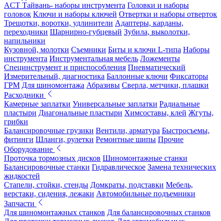
ACT Тайвань- наборы инструмента
Головки и наборы
головок
Ключи и наборы ключей
Отвертки и наборы отверток
Трещотки, воротки, удлинители
Адаптеры, карданы,
переходники
Шарнирно-губцевый
Зубила, выколотки,
напильники
Кузовной, молотки
Съемники
Биты и ключи L-типа
Наборы
инструмента
Инструментальная мебель
Ложементы
Специнструмент и приспособления
Пневматический
Измерительный, диагностика
Баллонные ключи
Фиксаторы
ГРМ
Для шиномонтажа
Абразивы
Сверла, метчики, плашки
Расходники
Камерные заплатки
Универсальные заплатки
Радиальные
пластыри
Диагональные пластыри
Химсоставы, клей
Жгуты,
грибки
Балансировочные грузики
Вентили, арматура
Быстросъемы,
фитинги
Шланги, рулетки
Ремонтные шипы
Прочие
Оборудование
Проточка тормозных дисков
Шиномонтажные станки
Балансировочные станки
Гидравлическое
Замена технических
жидкостей
Стапели, стойки, стенды
Домкраты, подставки
Мебель,
верстаки, сидения, лежаки
Автомобильные подъемники
Запчасти
Для шиномонтажных станков
Для балансировочных станков