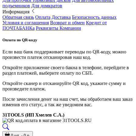
Для проточки тормозных дисков
Для автомобильных
подъемников
Для домкратов
Информация
Обратная связь
Оплата
Доставка
Безопасность данных
Условия и соглашения
Возврат и обмен
Кредит от
ПОЧТАБАНКа
Реквизиты Компании
Оплата по QR-коду
Если ваш банк поддерживает переводы по QR-коду, можно
произвести платеж отсканировав наш код.
Откройте приложение своего бакна в телефоне, перейдите в
раздел платежей, выберите оплату по СБП.
Откройте сканер и отсканируйте QR код, укажите сумму и
произведите платеж.
После зачисления денег на наш счет, мы обработаем ваш заказ
изменив его статус, а так же уведомим вас.
31TOOLS (ИП Хмелев С.А.)
0 шт. - 0 р.