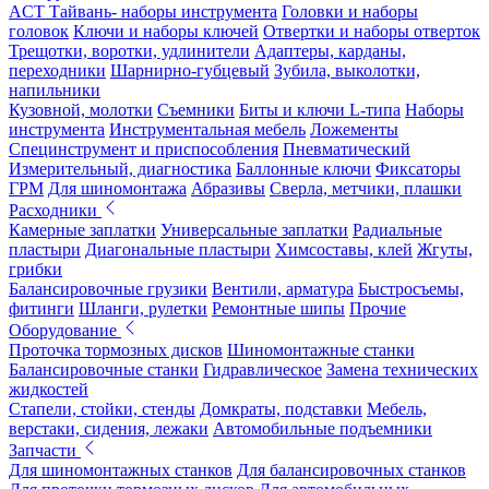
ACT Тайвань- наборы инструмента
Головки и наборы
головок
Ключи и наборы ключей
Отвертки и наборы отверток
Трещотки, воротки, удлинители
Адаптеры, карданы,
переходники
Шарнирно-губцевый
Зубила, выколотки,
напильники
Кузовной, молотки
Съемники
Биты и ключи L-типа
Наборы
инструмента
Инструментальная мебель
Ложементы
Специнструмент и приспособления
Пневматический
Измерительный, диагностика
Баллонные ключи
Фиксаторы
ГРМ
Для шиномонтажа
Абразивы
Сверла, метчики, плашки
Расходники
Камерные заплатки
Универсальные заплатки
Радиальные
пластыри
Диагональные пластыри
Химсоставы, клей
Жгуты,
грибки
Балансировочные грузики
Вентили, арматура
Быстросъемы,
фитинги
Шланги, рулетки
Ремонтные шипы
Прочие
Оборудование
Проточка тормозных дисков
Шиномонтажные станки
Балансировочные станки
Гидравлическое
Замена технических
жидкостей
Стапели, стойки, стенды
Домкраты, подставки
Мебель,
верстаки, сидения, лежаки
Автомобильные подъемники
Запчасти
Для шиномонтажных станков
Для балансировочных станков