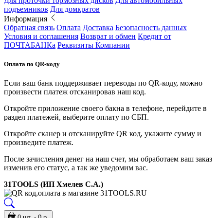
Для проточки тормозных дисков
Для автомобильных
подъемников
Для домкратов
Информация
Обратная связь
Оплата
Доставка
Безопасность данных
Условия и соглашения
Возврат и обмен
Кредит от
ПОЧТАБАНКа
Реквизиты Компании
Оплата по QR-коду
Если ваш банк поддерживает переводы по QR-коду, можно
произвести платеж отсканировав наш код.
Откройте приложение своего бакна в телефоне, перейдите в
раздел платежей, выберите оплату по СБП.
Откройте сканер и отсканируйте QR код, укажите сумму и
произведите платеж.
После зачисления денег на наш счет, мы обработаем ваш заказ
изменив его статус, а так же уведомим вас.
31TOOLS (ИП Хмелев С.А.)
0 шт. - 0 р.