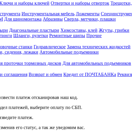
Ключи и наборы ключей
Отвертки и наборы отверток
Трещотки,
струмента
Инструментальная мебель
Ложементы
Специнструмен
РМ
Для шиномонтажа
Абразивы
Сверла, метчики, плашки
тыри
Диагональные пластыри
Химсоставы, клей
Жгуты, грибки
итинги
Шланги, рулетки
Ремонтные шипы
Прочие
овочные станки
Гидравлическое
Замена технических жидкостей
и, сидения, лежаки
Автомобильные подъемники
я проточки тормозных дисков
Для автомобильных подъемников
 и соглашения
Возврат и обмен
Кредит от ПОЧТАБАНКа
Реквиз
звести платеж отсканировав наш код.
здел платежей, выберите оплату по СБП.
изведите платеж.
зменив его статус, а так же уведомим вас.