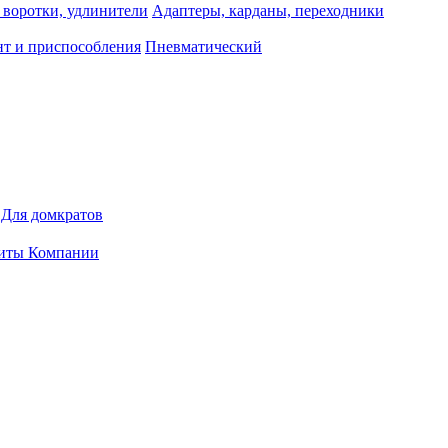
 воротки, удлинители
Адаптеры, карданы, переходники
т и приспособления
Пневматический
Для домкратов
иты Компании