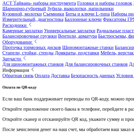
ACT Тайвань- наборы инструмента
Головки и наборы головок
Шарнирно-губцевый
Зубила, выколотки, напильники
Кузовной, молотки
Съемники
Биты и ключи L-типа
Наборы ин
Измерительный, диагностика
Баллонные ключи
Фиксаторы Г
Расходники
Камерные заплатки
Универсальные заплатки
Радиальные плас
Балансировочные грузики
Вентили, арматура
Быстросъемы, ф
Оборудование
Проточка тормозных дисков
Шиномонтажные станки
Балансир
Стапели, стойки, стенды
Домкраты, подставки
Мебель, верстак
Запчасти
Для шиномонтажных станков
Для балансировочных станков
Дл
Информация
Обратная связь
Оплата
Доставка
Безопасность данных
Условия
Оплата по QR-коду
Если ваш банк поддерживает переводы по QR-коду, можно прои
Откройте приложение своего бакна в телефоне, перейдите в ра
Откройте сканер и отсканируйте QR код, укажите сумму и про
После зачисления денег на наш счет, мы обработаем ваш заказ и