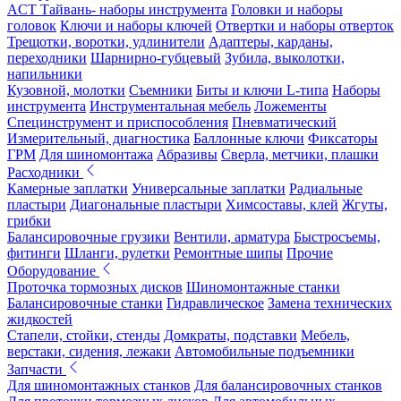
ACT Тайвань- наборы инструмента
Головки и наборы
головок
Ключи и наборы ключей
Отвертки и наборы отверток
Трещотки, воротки, удлинители
Адаптеры, карданы,
переходники
Шарнирно-губцевый
Зубила, выколотки,
напильники
Кузовной, молотки
Съемники
Биты и ключи L-типа
Наборы
инструмента
Инструментальная мебель
Ложементы
Специнструмент и приспособления
Пневматический
Измерительный, диагностика
Баллонные ключи
Фиксаторы
ГРМ
Для шиномонтажа
Абразивы
Сверла, метчики, плашки
Расходники
Камерные заплатки
Универсальные заплатки
Радиальные
пластыри
Диагональные пластыри
Химсоставы, клей
Жгуты,
грибки
Балансировочные грузики
Вентили, арматура
Быстросъемы,
фитинги
Шланги, рулетки
Ремонтные шипы
Прочие
Оборудование
Проточка тормозных дисков
Шиномонтажные станки
Балансировочные станки
Гидравлическое
Замена технических
жидкостей
Стапели, стойки, стенды
Домкраты, подставки
Мебель,
верстаки, сидения, лежаки
Автомобильные подъемники
Запчасти
Для шиномонтажных станков
Для балансировочных станков