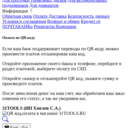
Для проточки тормозных дисков
Для автомобильных
подъемников
Для домкратов
Информация
Обратная связь
Оплата
Доставка
Безопасность данных
Условия и соглашения
Возврат и обмен
Кредит от
ПОЧТАБАНКа
Реквизиты Компании
Оплата по QR-коду
Если ваш банк поддерживает переводы по QR-коду, можно
произвести платеж отсканировав наш код.
Откройте приложение своего бакна в телефоне, перейдите в
раздел платежей, выберите оплату по СБП.
Откройте сканер и отсканируйте QR код, укажите сумму и
произведите платеж.
После зачисления денег на наш счет, мы обработаем ваш заказ
изменив его статус, а так же уведомим вас.
31TOOLS (ИП Хмелев С.А.)
0 шт. - 0 р.