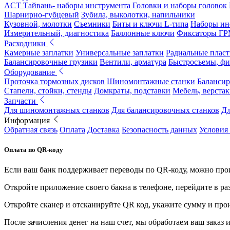
ACT Тайвань- наборы инструмента
Головки и наборы головок
Шарнирно-губцевый
Зубила, выколотки, напильники
Кузовной, молотки
Съемники
Биты и ключи L-типа
Наборы ин
Измерительный, диагностика
Баллонные ключи
Фиксаторы Г
Расходники
Камерные заплатки
Универсальные заплатки
Радиальные плас
Балансировочные грузики
Вентили, арматура
Быстросъемы, ф
Оборудование
Проточка тормозных дисков
Шиномонтажные станки
Балансир
Стапели, стойки, стенды
Домкраты, подставки
Мебель, верстак
Запчасти
Для шиномонтажных станков
Для балансировочных станков
Дл
Информация
Обратная связь
Оплата
Доставка
Безопасность данных
Условия
Оплата по QR-коду
Если ваш банк поддерживает переводы по QR-коду, можно прои
Откройте приложение своего бакна в телефоне, перейдите в ра
Откройте сканер и отсканируйте QR код, укажите сумму и про
После зачисления денег на наш счет, мы обработаем ваш заказ и