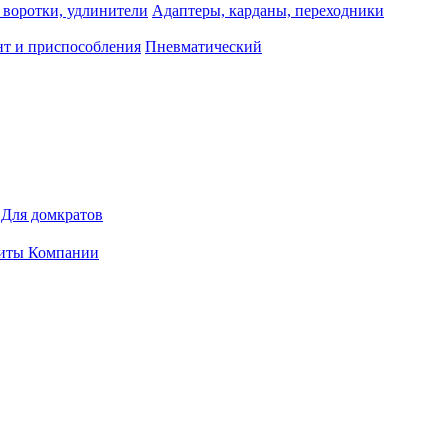
 воротки, удлинители
Адаптеры, карданы, переходники
т и приспособления
Пневматический
Для домкратов
иты Компании