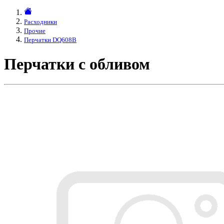
Расходники
Прочие
Перчатки DQ608B
Перчатки с обливом