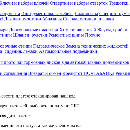
Ключи и наборы ключей
Отвертки и наборы отверток
Трещотки,
струмента
Инструментальная мебель
Ложементы
Специнструмен
РМ
Для шиномонтажа
Абразивы
Сверла, метчики, плашки
тыри
Диагональные пластыри
Химсоставы, клей
Жгуты, грибки
итинги
Шланги, рулетки
Ремонтные шипы
Прочие
овочные станки
Гидравлическое
Замена технических жидкостей
и, сидения, лежаки
Автомобильные подъемники
я проточки тормозных дисков
Для автомобильных подъемников
 и соглашения
Возврат и обмен
Кредит от ПОЧТАБАНКа
Реквиз
звести платеж отсканировав наш код.
здел платежей, выберите оплату по СБП.
изведите платеж.
зменив его статус, а так же уведомим вас.