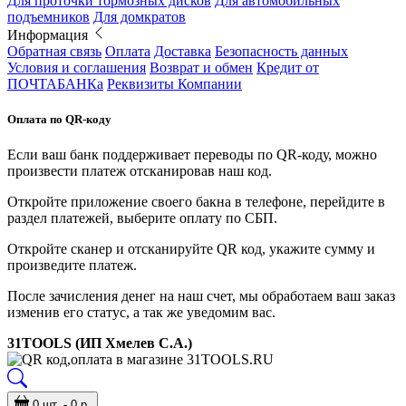
Для проточки тормозных дисков
Для автомобильных
подъемников
Для домкратов
Информация
Обратная связь
Оплата
Доставка
Безопасность данных
Условия и соглашения
Возврат и обмен
Кредит от
ПОЧТАБАНКа
Реквизиты Компании
Оплата по QR-коду
Если ваш банк поддерживает переводы по QR-коду, можно
произвести платеж отсканировав наш код.
Откройте приложение своего бакна в телефоне, перейдите в
раздел платежей, выберите оплату по СБП.
Откройте сканер и отсканируйте QR код, укажите сумму и
произведите платеж.
После зачисления денег на наш счет, мы обработаем ваш заказ
изменив его статус, а так же уведомим вас.
31TOOLS (ИП Хмелев С.А.)
0 шт. - 0 р.