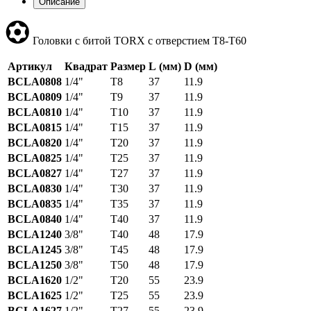
Описание
Головки с битой TORX с отверстием Т8-Т60
Артикул
Квадрат
Размер
L (мм)
D (мм)
BCLA0808
1/4"
T8
37
11.9
BCLA0809
1/4"
T9
37
11.9
BCLA0810
1/4"
T10
37
11.9
BCLA0815
1/4"
T15
37
11.9
BCLA0820
1/4"
T20
37
11.9
BCLA0825
1/4"
T25
37
11.9
BCLA0827
1/4"
T27
37
11.9
BCLA0830
1/4"
T30
37
11.9
BCLA0835
1/4"
T35
37
11.9
BCLA0840
1/4"
T40
37
11.9
BCLA1240
3/8"
T40
48
17.9
BCLA1245
3/8"
T45
48
17.9
BCLA1250
3/8"
T50
48
17.9
BCLA1620
1/2"
T20
55
23.9
BCLA1625
1/2"
T25
55
23.9
BCLA1627
1/2"
T27
55
23.9