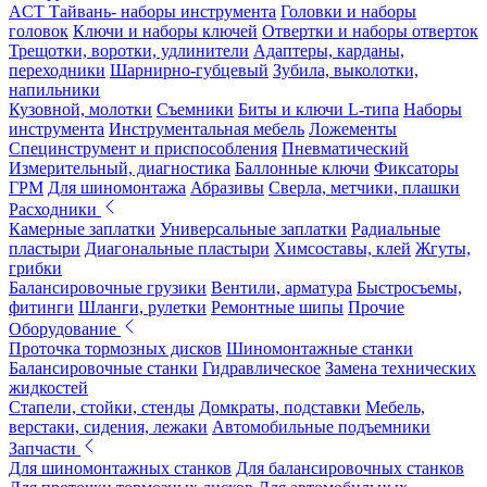
ACT Тайвань- наборы инструмента
Головки и наборы
головок
Ключи и наборы ключей
Отвертки и наборы отверток
Трещотки, воротки, удлинители
Адаптеры, карданы,
переходники
Шарнирно-губцевый
Зубила, выколотки,
напильники
Кузовной, молотки
Съемники
Биты и ключи L-типа
Наборы
инструмента
Инструментальная мебель
Ложементы
Специнструмент и приспособления
Пневматический
Измерительный, диагностика
Баллонные ключи
Фиксаторы
ГРМ
Для шиномонтажа
Абразивы
Сверла, метчики, плашки
Расходники
Камерные заплатки
Универсальные заплатки
Радиальные
пластыри
Диагональные пластыри
Химсоставы, клей
Жгуты,
грибки
Балансировочные грузики
Вентили, арматура
Быстросъемы,
фитинги
Шланги, рулетки
Ремонтные шипы
Прочие
Оборудование
Проточка тормозных дисков
Шиномонтажные станки
Балансировочные станки
Гидравлическое
Замена технических
жидкостей
Стапели, стойки, стенды
Домкраты, подставки
Мебель,
верстаки, сидения, лежаки
Автомобильные подъемники
Запчасти
Для шиномонтажных станков
Для балансировочных станков