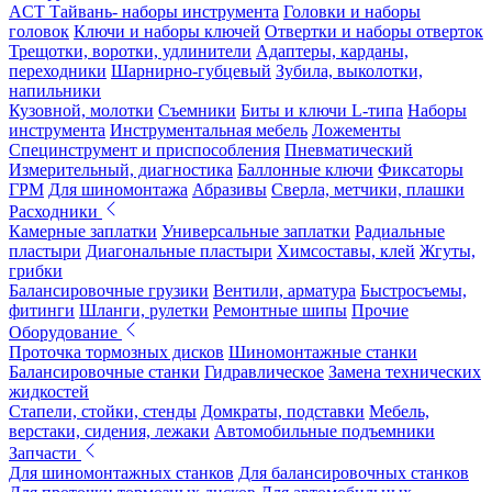
ACT Тайвань- наборы инструмента
Головки и наборы
головок
Ключи и наборы ключей
Отвертки и наборы отверток
Трещотки, воротки, удлинители
Адаптеры, карданы,
переходники
Шарнирно-губцевый
Зубила, выколотки,
напильники
Кузовной, молотки
Съемники
Биты и ключи L-типа
Наборы
инструмента
Инструментальная мебель
Ложементы
Специнструмент и приспособления
Пневматический
Измерительный, диагностика
Баллонные ключи
Фиксаторы
ГРМ
Для шиномонтажа
Абразивы
Сверла, метчики, плашки
Расходники
Камерные заплатки
Универсальные заплатки
Радиальные
пластыри
Диагональные пластыри
Химсоставы, клей
Жгуты,
грибки
Балансировочные грузики
Вентили, арматура
Быстросъемы,
фитинги
Шланги, рулетки
Ремонтные шипы
Прочие
Оборудование
Проточка тормозных дисков
Шиномонтажные станки
Балансировочные станки
Гидравлическое
Замена технических
жидкостей
Стапели, стойки, стенды
Домкраты, подставки
Мебель,
верстаки, сидения, лежаки
Автомобильные подъемники
Запчасти
Для шиномонтажных станков
Для балансировочных станков