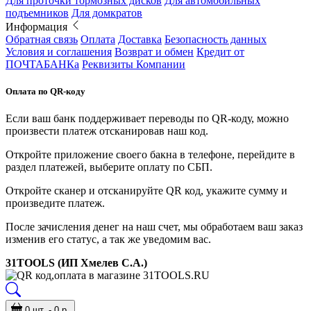
Для проточки тормозных дисков
Для автомобильных
подъемников
Для домкратов
Информация
Обратная связь
Оплата
Доставка
Безопасность данных
Условия и соглашения
Возврат и обмен
Кредит от
ПОЧТАБАНКа
Реквизиты Компании
Оплата по QR-коду
Если ваш банк поддерживает переводы по QR-коду, можно
произвести платеж отсканировав наш код.
Откройте приложение своего бакна в телефоне, перейдите в
раздел платежей, выберите оплату по СБП.
Откройте сканер и отсканируйте QR код, укажите сумму и
произведите платеж.
После зачисления денег на наш счет, мы обработаем ваш заказ
изменив его статус, а так же уведомим вас.
31TOOLS (ИП Хмелев С.А.)
0 шт. - 0 р.