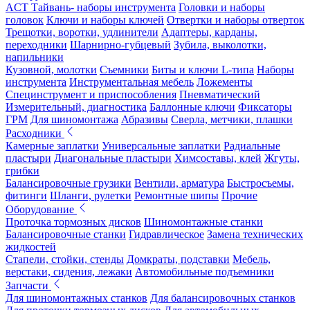
ACT Тайвань- наборы инструмента
Головки и наборы
головок
Ключи и наборы ключей
Отвертки и наборы отверток
Трещотки, воротки, удлинители
Адаптеры, карданы,
переходники
Шарнирно-губцевый
Зубила, выколотки,
напильники
Кузовной, молотки
Съемники
Биты и ключи L-типа
Наборы
инструмента
Инструментальная мебель
Ложементы
Специнструмент и приспособления
Пневматический
Измерительный, диагностика
Баллонные ключи
Фиксаторы
ГРМ
Для шиномонтажа
Абразивы
Сверла, метчики, плашки
Расходники
Камерные заплатки
Универсальные заплатки
Радиальные
пластыри
Диагональные пластыри
Химсоставы, клей
Жгуты,
грибки
Балансировочные грузики
Вентили, арматура
Быстросъемы,
фитинги
Шланги, рулетки
Ремонтные шипы
Прочие
Оборудование
Проточка тормозных дисков
Шиномонтажные станки
Балансировочные станки
Гидравлическое
Замена технических
жидкостей
Стапели, стойки, стенды
Домкраты, подставки
Мебель,
верстаки, сидения, лежаки
Автомобильные подъемники
Запчасти
Для шиномонтажных станков
Для балансировочных станков