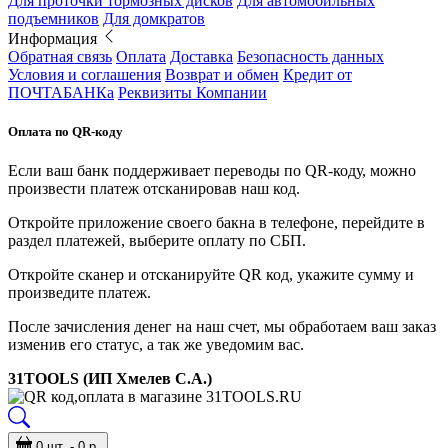
Для проточки тормозных дисков
Для автомобильных
подъемников
Для домкратов
Информация
Обратная связь
Оплата
Доставка
Безопасность данных
Условия и соглашения
Возврат и обмен
Кредит от
ПОЧТАБАНКа
Реквизиты Компании
Оплата по QR-коду
Если ваш банк поддерживает переводы по QR-коду, можно
произвести платеж отсканировав наш код.
Откройте приложение своего бакна в телефоне, перейдите в
раздел платежей, выберите оплату по СБП.
Откройте сканер и отсканируйте QR код, укажите сумму и
произведите платеж.
После зачисления денег на наш счет, мы обработаем ваш заказ
изменив его статус, а так же уведомим вас.
31TOOLS (ИП Хмелев С.А.)
0 шт. - 0 р.