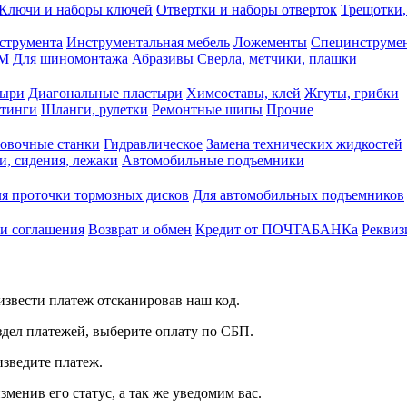
Ключи и наборы ключей
Отвертки и наборы отверток
Трещотки,
струмента
Инструментальная мебель
Ложементы
Специнструмен
РМ
Для шиномонтажа
Абразивы
Сверла, метчики, плашки
тыри
Диагональные пластыри
Химсоставы, клей
Жгуты, грибки
итинги
Шланги, рулетки
Ремонтные шипы
Прочие
овочные станки
Гидравлическое
Замена технических жидкостей
и, сидения, лежаки
Автомобильные подъемники
я проточки тормозных дисков
Для автомобильных подъемников
 и соглашения
Возврат и обмен
Кредит от ПОЧТАБАНКа
Реквиз
звести платеж отсканировав наш код.
здел платежей, выберите оплату по СБП.
изведите платеж.
зменив его статус, а так же уведомим вас.