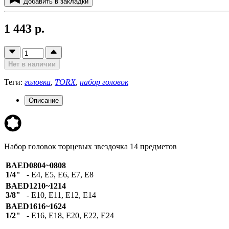
Добавить в закладки
1 443 р.
Нет в наличии
Теги:
головка
,
TORX
,
набор головок
Описание
Набор головок торцевых звездочка 14 предметов
BAED0804~0808
1/4"
- E4, E5, E6, E7, E8
BAED1210~1214
3/8"
- E10, E11, E12, E14
BAED1616~1624
1/2"
- E16, E18, E20, E22, E24