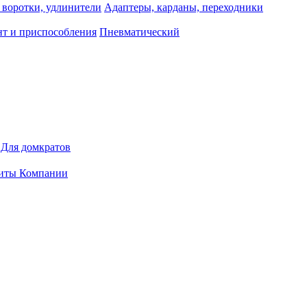
 воротки, удлинители
Адаптеры, карданы, переходники
т и приспособления
Пневматический
Для домкратов
иты Компании