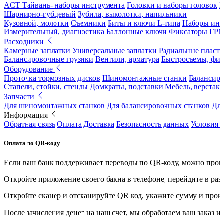
ACT Тайвань- наборы инструмента
Головки и наборы головок
Шарнирно-губцевый
Зубила, выколотки, напильники
Кузовной, молотки
Съемники
Биты и ключи L-типа
Наборы ин
Измерительный, диагностика
Баллонные ключи
Фиксаторы Г
Расходники
Камерные заплатки
Универсальные заплатки
Радиальные плас
Балансировочные грузики
Вентили, арматура
Быстросъемы, ф
Оборудование
Проточка тормозных дисков
Шиномонтажные станки
Балансир
Стапели, стойки, стенды
Домкраты, подставки
Мебель, верстак
Запчасти
Для шиномонтажных станков
Для балансировочных станков
Дл
Информация
Обратная связь
Оплата
Доставка
Безопасность данных
Условия
Оплата по QR-коду
Если ваш банк поддерживает переводы по QR-коду, можно прои
Откройте приложение своего бакна в телефоне, перейдите в ра
Откройте сканер и отсканируйте QR код, укажите сумму и про
После зачисления денег на наш счет, мы обработаем ваш заказ и