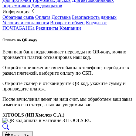
Для проточки тормозных дисков
Для автомобильных
подъемников
Для домкратов
Информация
Обратная связь
Оплата
Доставка
Безопасность данных
Условия и соглашения
Возврат и обмен
Кредит от
ПОЧТАБАНКа
Реквизиты Компании
Оплата по QR-коду
Если ваш банк поддерживает переводы по QR-коду, можно
произвести платеж отсканировав наш код.
Откройте приложение своего бакна в телефоне, перейдите в
раздел платежей, выберите оплату по СБП.
Откройте сканер и отсканируйте QR код, укажите сумму и
произведите платеж.
После зачисления денег на наш счет, мы обработаем ваш заказ
изменив его статус, а так же уведомим вас.
31TOOLS (ИП Хмелев С.А.)
0 шт. - 0 р.