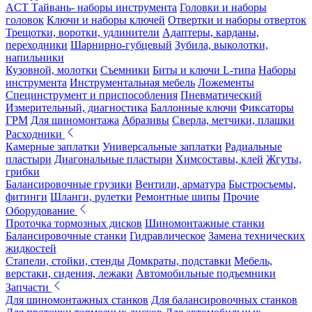
ACT Тайвань- наборы инструмента
Головки и наборы
головок
Ключи и наборы ключей
Отвертки и наборы отверток
Трещотки, воротки, удлинители
Адаптеры, карданы,
переходники
Шарнирно-губцевый
Зубила, выколотки,
напильники
Кузовной, молотки
Съемники
Биты и ключи L-типа
Наборы
инструмента
Инструментальная мебель
Ложементы
Специнструмент и приспособления
Пневматический
Измерительный, диагностика
Баллонные ключи
Фиксаторы
ГРМ
Для шиномонтажа
Абразивы
Сверла, метчики, плашки
Расходники
Камерные заплатки
Универсальные заплатки
Радиальные
пластыри
Диагональные пластыри
Химсоставы, клей
Жгуты,
грибки
Балансировочные грузики
Вентили, арматура
Быстросъемы,
фитинги
Шланги, рулетки
Ремонтные шипы
Прочие
Оборудование
Проточка тормозных дисков
Шиномонтажные станки
Балансировочные станки
Гидравлическое
Замена технических
жидкостей
Стапели, стойки, стенды
Домкраты, подставки
Мебель,
верстаки, сидения, лежаки
Автомобильные подъемники
Запчасти
Для шиномонтажных станков
Для балансировочных станков