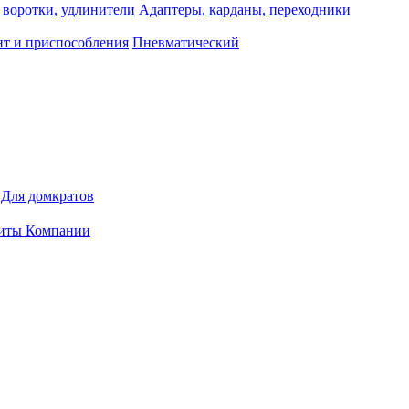
 воротки, удлинители
Адаптеры, карданы, переходники
т и приспособления
Пневматический
Для домкратов
иты Компании