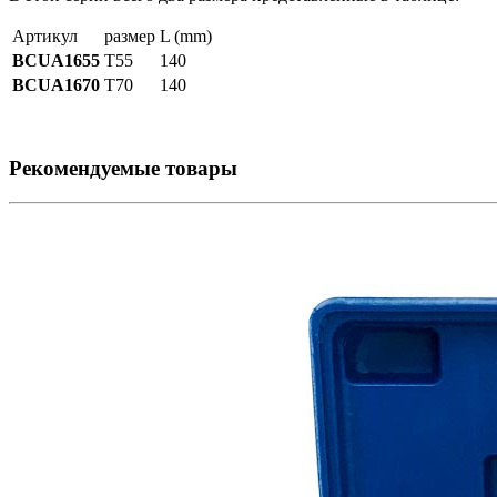
Артикул
размер
L (mm)
BCUA1655
T55
140
BCUA1670
T70
140
Рекомендуемые товары