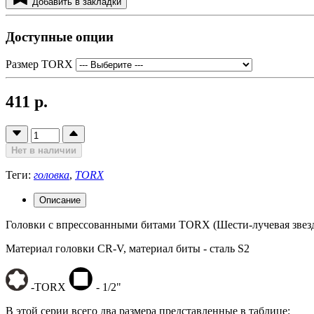
Добавить в закладки
Доступные опции
Размер TORX
411 р.
Нет в наличии
Теги:
головка
,
TORX
Описание
Головки с впрессованными битами TORX (Шести-лучевая звезд
Материал головки CR-V, материал биты - сталь S2
-TORX
- 1/2"
В этой серии всего два размера представленные в таблице: