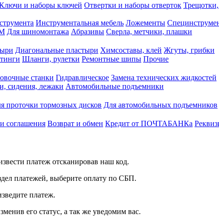
Ключи и наборы ключей
Отвертки и наборы отверток
Трещотки,
струмента
Инструментальная мебель
Ложементы
Специнструмен
РМ
Для шиномонтажа
Абразивы
Сверла, метчики, плашки
тыри
Диагональные пластыри
Химсоставы, клей
Жгуты, грибки
итинги
Шланги, рулетки
Ремонтные шипы
Прочие
овочные станки
Гидравлическое
Замена технических жидкостей
и, сидения, лежаки
Автомобильные подъемники
я проточки тормозных дисков
Для автомобильных подъемников
 и соглашения
Возврат и обмен
Кредит от ПОЧТАБАНКа
Реквиз
звести платеж отсканировав наш код.
здел платежей, выберите оплату по СБП.
изведите платеж.
зменив его статус, а так же уведомим вас.