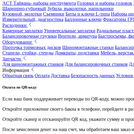
ACT Тайвань- наборы инструмента
Головки и наборы головок
Шарнирно-губцевый
Зубила, выколотки, напильники
Кузовной, молотки
Съемники
Биты и ключи L-типа
Наборы ин
Измерительный, диагностика
Баллонные ключи
Фиксаторы Г
Расходники
Камерные заплатки
Универсальные заплатки
Радиальные плас
Балансировочные грузики
Вентили, арматура
Быстросъемы, ф
Оборудование
Проточка тормозных дисков
Шиномонтажные станки
Балансир
Стапели, стойки, стенды
Домкраты, подставки
Мебель, верстак
Запчасти
Для шиномонтажных станков
Для балансировочных станков
Дл
Информация
Обратная связь
Оплата
Доставка
Безопасность данных
Условия
Оплата по QR-коду
Если ваш банк поддерживает переводы по QR-коду, можно прои
Откройте приложение своего бакна в телефоне, перейдите в ра
Откройте сканер и отсканируйте QR код, укажите сумму и про
После зачисления денег на наш счет, мы обработаем ваш заказ и