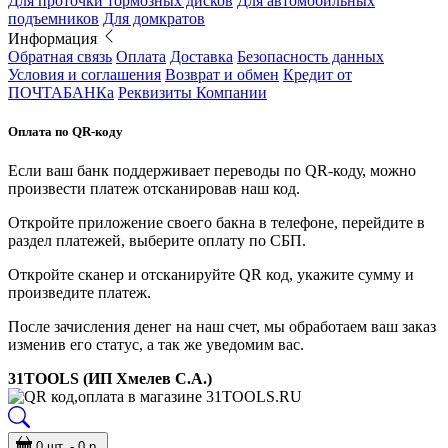
Для проточки тормозных дисков
Для автомобильных
подъемников
Для домкратов
Информация
Обратная связь
Оплата
Доставка
Безопасность данных
Условия и соглашения
Возврат и обмен
Кредит от
ПОЧТАБАНКа
Реквизиты Компании
Оплата по QR-коду
Если ваш банк поддерживает переводы по QR-коду, можно
произвести платеж отсканировав наш код.
Откройте приложение своего бакна в телефоне, перейдите в
раздел платежей, выберите оплату по СБП.
Откройте сканер и отсканируйте QR код, укажите сумму и
произведите платеж.
После зачисления денег на наш счет, мы обработаем ваш заказ
изменив его статус, а так же уведомим вас.
31TOOLS (ИП Хмелев С.А.)
0 шт. - 0 р.