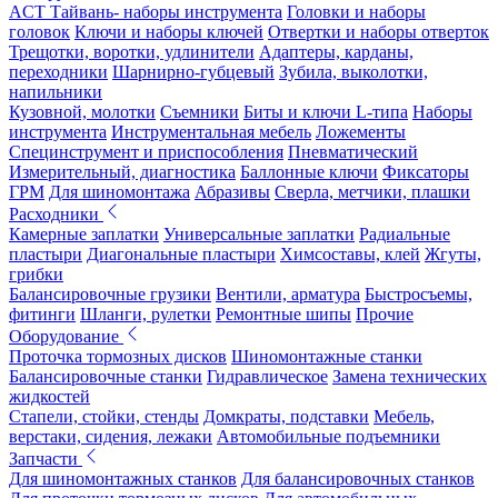
ACT Тайвань- наборы инструмента
Головки и наборы
головок
Ключи и наборы ключей
Отвертки и наборы отверток
Трещотки, воротки, удлинители
Адаптеры, карданы,
переходники
Шарнирно-губцевый
Зубила, выколотки,
напильники
Кузовной, молотки
Съемники
Биты и ключи L-типа
Наборы
инструмента
Инструментальная мебель
Ложементы
Специнструмент и приспособления
Пневматический
Измерительный, диагностика
Баллонные ключи
Фиксаторы
ГРМ
Для шиномонтажа
Абразивы
Сверла, метчики, плашки
Расходники
Камерные заплатки
Универсальные заплатки
Радиальные
пластыри
Диагональные пластыри
Химсоставы, клей
Жгуты,
грибки
Балансировочные грузики
Вентили, арматура
Быстросъемы,
фитинги
Шланги, рулетки
Ремонтные шипы
Прочие
Оборудование
Проточка тормозных дисков
Шиномонтажные станки
Балансировочные станки
Гидравлическое
Замена технических
жидкостей
Стапели, стойки, стенды
Домкраты, подставки
Мебель,
верстаки, сидения, лежаки
Автомобильные подъемники
Запчасти
Для шиномонтажных станков
Для балансировочных станков