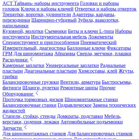
ACT Тайвань- наборы инструмента
Головки и наборы
головок
Ключи и наборы ключей
Отвертки и наборы отверток
Трещотки, воротки, удлинители
Адаптеры, карданы,
переходники
Шарнирно-губцевый
Зубила, выколотки,
напильники
Кузовной, молотки
Съемники
Биты и ключи L-типа
Наборы
инструмента
Инструментальная мебель
Ложементы
Специнструмент и приспособления
Пневматический
Измерительный, диагностика
Баллонные ключи
Фиксаторы
ГРМ
Для шиномонтажа
Абразивы
Сверла, метчики, плашки
Расходники
Камерные заплатки
Универсальные заплатки
Радиальные
пластыри
Диагональные пластыри
Химсоставы, клей
Жгуты,
грибки
Балансировочные грузики
Вентили, арматура
Быстросъемы,
фитинги
Шланги, рулетки
Ремонтные шипы
Прочие
Оборудование
Проточка тормозных дисков
Шиномонтажные станки
Балансировочные станки
Гидравлическое
Замена технических
жидкостей
Стапели, стойки, стенды
Домкраты, подставки
Мебель,
верстаки, сидения, лежаки
Автомобильные подъемники
Запчасти
Для шиномонтажных станков
Для балансировочных станков