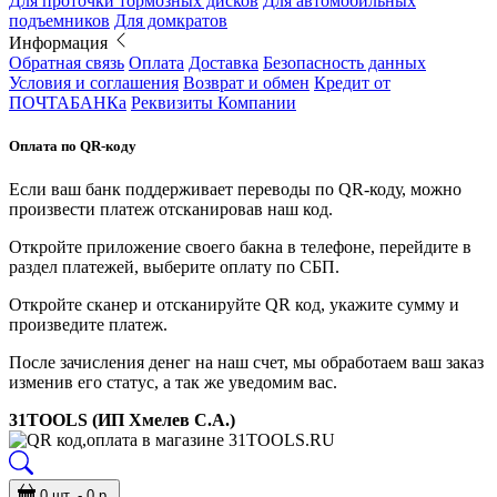
Для проточки тормозных дисков
Для автомобильных
подъемников
Для домкратов
Информация
Обратная связь
Оплата
Доставка
Безопасность данных
Условия и соглашения
Возврат и обмен
Кредит от
ПОЧТАБАНКа
Реквизиты Компании
Оплата по QR-коду
Если ваш банк поддерживает переводы по QR-коду, можно
произвести платеж отсканировав наш код.
Откройте приложение своего бакна в телефоне, перейдите в
раздел платежей, выберите оплату по СБП.
Откройте сканер и отсканируйте QR код, укажите сумму и
произведите платеж.
После зачисления денег на наш счет, мы обработаем ваш заказ
изменив его статус, а так же уведомим вас.
31TOOLS (ИП Хмелев С.А.)
0 шт. - 0 р.