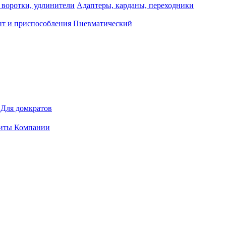
 воротки, удлинители
Адаптеры, карданы, переходники
т и приспособления
Пневматический
Для домкратов
иты Компании