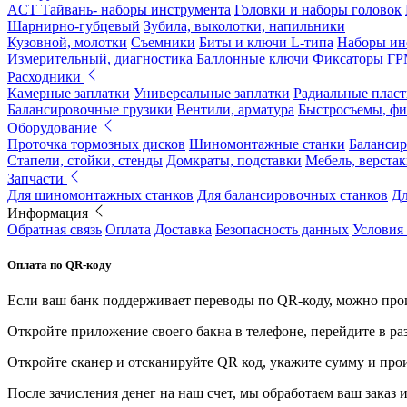
ACT Тайвань- наборы инструмента
Головки и наборы головок
Шарнирно-губцевый
Зубила, выколотки, напильники
Кузовной, молотки
Съемники
Биты и ключи L-типа
Наборы ин
Измерительный, диагностика
Баллонные ключи
Фиксаторы Г
Расходники
Камерные заплатки
Универсальные заплатки
Радиальные плас
Балансировочные грузики
Вентили, арматура
Быстросъемы, ф
Оборудование
Проточка тормозных дисков
Шиномонтажные станки
Балансир
Стапели, стойки, стенды
Домкраты, подставки
Мебель, верстак
Запчасти
Для шиномонтажных станков
Для балансировочных станков
Дл
Информация
Обратная связь
Оплата
Доставка
Безопасность данных
Условия
Оплата по QR-коду
Если ваш банк поддерживает переводы по QR-коду, можно прои
Откройте приложение своего бакна в телефоне, перейдите в ра
Откройте сканер и отсканируйте QR код, укажите сумму и про
После зачисления денег на наш счет, мы обработаем ваш заказ и