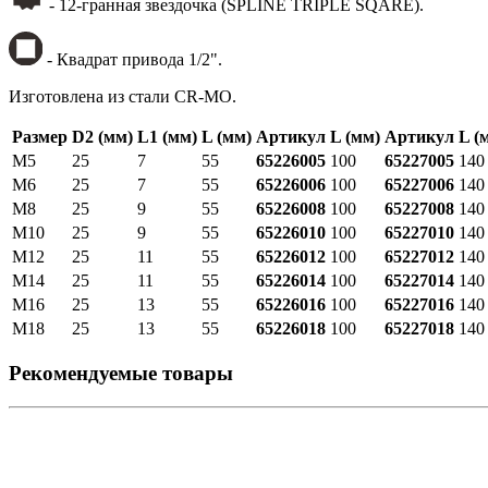
- 12-гранная звездочка (SPLINE TRIPLE SQARE).
- Квадрат привода 1/2".
Изготовлена из стали CR-MO.
Размер
D2 (мм)
L1 (мм)
L (мм)
Артикул
L (мм)
Артикул
L (
M5
25
7
55
65226005
100
65227005
140
M6
25
7
55
65226006
100
65227006
140
M8
25
9
55
65226008
100
65227008
140
M10
25
9
55
65226010
100
65227010
140
M12
25
11
55
65226012
100
65227012
140
M14
25
11
55
65226014
100
65227014
140
M16
25
13
55
65226016
100
65227016
140
M18
25
13
55
65226018
100
65227018
140
Рекомендуемые товары