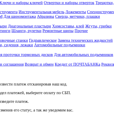
Ключи и наборы ключей
Отвертки и наборы отверток
Трещотки,
струмента
Инструментальная мебель
Ложементы
Специнструмен
РМ
Для шиномонтажа
Абразивы
Сверла, метчики, плашки
тыри
Диагональные пластыри
Химсоставы, клей
Жгуты, грибки
итинги
Шланги, рулетки
Ремонтные шипы
Прочие
овочные станки
Гидравлическое
Замена технических жидкостей
и, сидения, лежаки
Автомобильные подъемники
я проточки тормозных дисков
Для автомобильных подъемников
 и соглашения
Возврат и обмен
Кредит от ПОЧТАБАНКа
Реквиз
звести платеж отсканировав наш код.
здел платежей, выберите оплату по СБП.
изведите платеж.
зменив его статус, а так же уведомим вас.