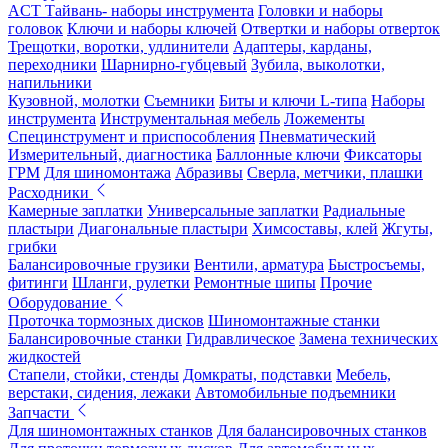
ACT Тайвань- наборы инструмента
Головки и наборы
головок
Ключи и наборы ключей
Отвертки и наборы отверток
Трещотки, воротки, удлинители
Адаптеры, карданы,
переходники
Шарнирно-губцевый
Зубила, выколотки,
напильники
Кузовной, молотки
Съемники
Биты и ключи L-типа
Наборы
инструмента
Инструментальная мебель
Ложементы
Специнструмент и приспособления
Пневматический
Измерительный, диагностика
Баллонные ключи
Фиксаторы
ГРМ
Для шиномонтажа
Абразивы
Сверла, метчики, плашки
Расходники
Камерные заплатки
Универсальные заплатки
Радиальные
пластыри
Диагональные пластыри
Химсоставы, клей
Жгуты,
грибки
Балансировочные грузики
Вентили, арматура
Быстросъемы,
фитинги
Шланги, рулетки
Ремонтные шипы
Прочие
Оборудование
Проточка тормозных дисков
Шиномонтажные станки
Балансировочные станки
Гидравлическое
Замена технических
жидкостей
Стапели, стойки, стенды
Домкраты, подставки
Мебель,
верстаки, сидения, лежаки
Автомобильные подъемники
Запчасти
Для шиномонтажных станков
Для балансировочных станков