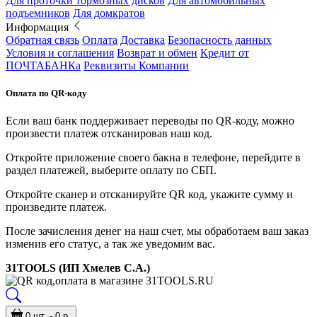
Для проточки тормозных дисков
Для автомобильных
подъемников
Для домкратов
Информация
Обратная связь
Оплата
Доставка
Безопасность данных
Условия и соглашения
Возврат и обмен
Кредит от
ПОЧТАБАНКа
Реквизиты Компании
Оплата по QR-коду
Если ваш банк поддерживает переводы по QR-коду, можно
произвести платеж отсканировав наш код.
Откройте приложение своего бакна в телефоне, перейдите в
раздел платежей, выберите оплату по СБП.
Откройте сканер и отсканируйте QR код, укажите сумму и
произведите платеж.
После зачисления денег на наш счет, мы обработаем ваш заказ
изменив его статус, а так же уведомим вас.
31TOOLS (ИП Хмелев С.А.)
0 шт. - 0 р.