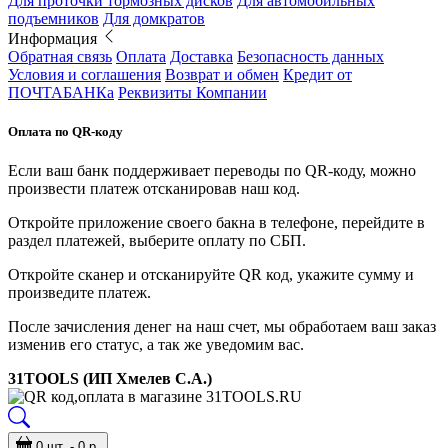
Для проточки тормозных дисков
Для автомобильных
подъемников
Для домкратов
Информация
Обратная связь
Оплата
Доставка
Безопасность данных
Условия и соглашения
Возврат и обмен
Кредит от
ПОЧТАБАНКа
Реквизиты Компании
Оплата по QR-коду
Если ваш банк поддерживает переводы по QR-коду, можно
произвести платеж отсканировав наш код.
Откройте приложение своего бакна в телефоне, перейдите в
раздел платежей, выберите оплату по СБП.
Откройте сканер и отсканируйте QR код, укажите сумму и
произведите платеж.
После зачисления денег на наш счет, мы обработаем ваш заказ
изменив его статус, а так же уведомим вас.
31TOOLS (ИП Хмелев С.А.)
0 шт. - 0 р.