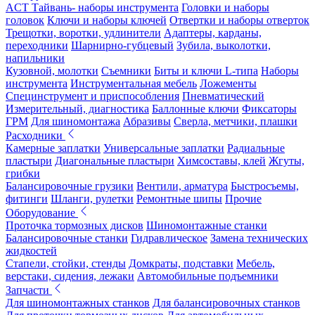
ACT Тайвань- наборы инструмента
Головки и наборы
головок
Ключи и наборы ключей
Отвертки и наборы отверток
Трещотки, воротки, удлинители
Адаптеры, карданы,
переходники
Шарнирно-губцевый
Зубила, выколотки,
напильники
Кузовной, молотки
Съемники
Биты и ключи L-типа
Наборы
инструмента
Инструментальная мебель
Ложементы
Специнструмент и приспособления
Пневматический
Измерительный, диагностика
Баллонные ключи
Фиксаторы
ГРМ
Для шиномонтажа
Абразивы
Сверла, метчики, плашки
Расходники
Камерные заплатки
Универсальные заплатки
Радиальные
пластыри
Диагональные пластыри
Химсоставы, клей
Жгуты,
грибки
Балансировочные грузики
Вентили, арматура
Быстросъемы,
фитинги
Шланги, рулетки
Ремонтные шипы
Прочие
Оборудование
Проточка тормозных дисков
Шиномонтажные станки
Балансировочные станки
Гидравлическое
Замена технических
жидкостей
Стапели, стойки, стенды
Домкраты, подставки
Мебель,
верстаки, сидения, лежаки
Автомобильные подъемники
Запчасти
Для шиномонтажных станков
Для балансировочных станков