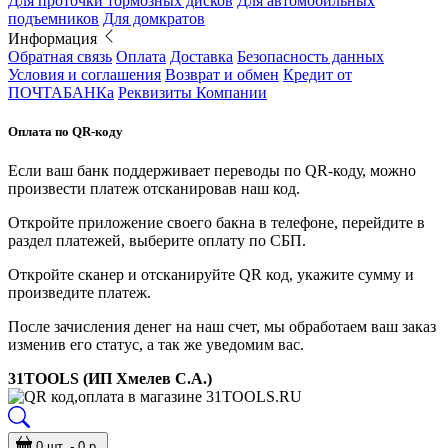
Для проточки тормозных дисков
Для автомобильных
подъемников
Для домкратов
Информация
Обратная связь
Оплата
Доставка
Безопасность данных
Условия и соглашения
Возврат и обмен
Кредит от
ПОЧТАБАНКа
Реквизиты Компании
Оплата по QR-коду
Если ваш банк поддерживает переводы по QR-коду, можно
произвести платеж отсканировав наш код.
Откройте приложение своего бакна в телефоне, перейдите в
раздел платежей, выберите оплату по СБП.
Откройте сканер и отсканируйте QR код, укажите сумму и
произведите платеж.
После зачисления денег на наш счет, мы обработаем ваш заказ
изменив его статус, а так же уведомим вас.
31TOOLS (ИП Хмелев С.А.)
0 шт. - 0 р.