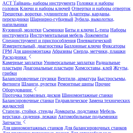
ACT Тайвань- наборы инструмента
Головки и наборы
головок
Ключи и наборы ключей
Отвертки и наборы отверток
Трещотки, воротки, удлинители
Адаптеры, карданы,
переходники
Шарнирно-губцевый
Зубила, выколотки,
напильники
Кузовной, молотки
Съемники
Биты и ключи L-типа
Наборы
инструмента
Инструментальная мебель
Ложементы
Специнструмент и приспособления
Пневматический
Измерительный, диагностика
Баллонные ключи
Фиксаторы
ГРМ
Для шиномонтажа
Абразивы
Сверла, метчики, плашки
Расходники
Камерные заплатки
Универсальные заплатки
Радиальные
пластыри
Диагональные пластыри
Химсоставы, клей
Жгуты,
грибки
Балансировочные грузики
Вентили, арматура
Быстросъемы,
фитинги
Шланги, рулетки
Ремонтные шипы
Прочие
Оборудование
Проточка тормозных дисков
Шиномонтажные станки
Балансировочные станки
Гидравлическое
Замена технических
жидкостей
Стапели, стойки, стенды
Домкраты, подставки
Мебель,
верстаки, сидения, лежаки
Автомобильные подъемники
Запчасти
Для шиномонтажных станков
Для балансировочных станков