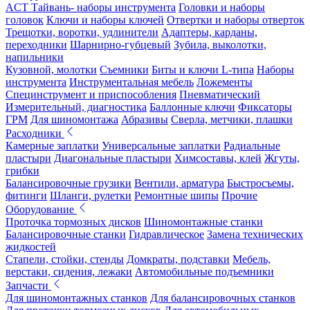
ACT Тайвань- наборы инструмента
Головки и наборы
головок
Ключи и наборы ключей
Отвертки и наборы отверток
Трещотки, воротки, удлинители
Адаптеры, карданы,
переходники
Шарнирно-губцевый
Зубила, выколотки,
напильники
Кузовной, молотки
Съемники
Биты и ключи L-типа
Наборы
инструмента
Инструментальная мебель
Ложементы
Специнструмент и приспособления
Пневматический
Измерительный, диагностика
Баллонные ключи
Фиксаторы
ГРМ
Для шиномонтажа
Абразивы
Сверла, метчики, плашки
Расходники
Камерные заплатки
Универсальные заплатки
Радиальные
пластыри
Диагональные пластыри
Химсоставы, клей
Жгуты,
грибки
Балансировочные грузики
Вентили, арматура
Быстросъемы,
фитинги
Шланги, рулетки
Ремонтные шипы
Прочие
Оборудование
Проточка тормозных дисков
Шиномонтажные станки
Балансировочные станки
Гидравлическое
Замена технических
жидкостей
Стапели, стойки, стенды
Домкраты, подставки
Мебель,
верстаки, сидения, лежаки
Автомобильные подъемники
Запчасти
Для шиномонтажных станков
Для балансировочных станков