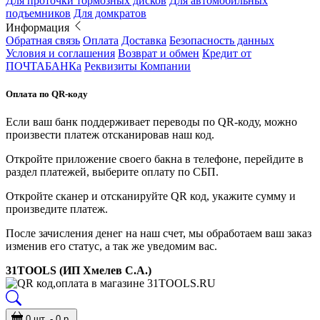
Для проточки тормозных дисков
Для автомобильных
подъемников
Для домкратов
Информация
Обратная связь
Оплата
Доставка
Безопасность данных
Условия и соглашения
Возврат и обмен
Кредит от
ПОЧТАБАНКа
Реквизиты Компании
Оплата по QR-коду
Если ваш банк поддерживает переводы по QR-коду, можно
произвести платеж отсканировав наш код.
Откройте приложение своего бакна в телефоне, перейдите в
раздел платежей, выберите оплату по СБП.
Откройте сканер и отсканируйте QR код, укажите сумму и
произведите платеж.
После зачисления денег на наш счет, мы обработаем ваш заказ
изменив его статус, а так же уведомим вас.
31TOOLS (ИП Хмелев С.А.)
0 шт. - 0 р.