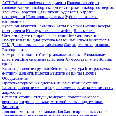
ACT Тайвань- наборы инструмента
Головки и наборы
головок
Ключи и наборы ключей
Отвертки и наборы отверток
Трещотки, воротки, удлинители
Адаптеры, карданы,
переходники
Шарнирно-губцевый
Зубила, выколотки,
напильники
Кузовной, молотки
Съемники
Биты и ключи L-типа
Наборы
инструмента
Инструментальная мебель
Ложементы
Специнструмент и приспособления
Пневматический
Измерительный, диагностика
Баллонные ключи
Фиксаторы
ГРМ
Для шиномонтажа
Абразивы
Сверла, метчики, плашки
Расходники
Камерные заплатки
Универсальные заплатки
Радиальные
пластыри
Диагональные пластыри
Химсоставы, клей
Жгуты,
грибки
Балансировочные грузики
Вентили, арматура
Быстросъемы,
фитинги
Шланги, рулетки
Ремонтные шипы
Прочие
Оборудование
Проточка тормозных дисков
Шиномонтажные станки
Балансировочные станки
Гидравлическое
Замена технических
жидкостей
Стапели, стойки, стенды
Домкраты, подставки
Мебель,
верстаки, сидения, лежаки
Автомобильные подъемники
Запчасти
Для шиномонтажных станков
Для балансировочных станков