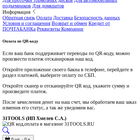
Для проточки тормозных дисков
Для автомобильных
подъемников
Для домкратов
Информация
Обратная связь
Оплата
Доставка
Безопасность данных
Условия и соглашения
Возврат и обмен
Кредит от
ПОЧТАБАНКа
Реквизиты Компании
Оплата по QR-коду
Если ваш банк поддерживает переводы по QR-коду, можно
произвести платеж отсканировав наш код.
Откройте приложение своего бакна в телефоне, перейдите в
раздел платежей, выберите оплату по СБП.
Откройте сканер и отсканируйте QR код, укажите сумму и
произведите платеж.
После зачисления денег на наш счет, мы обработаем ваш заказ
изменив его статус, а так же уведомим вас.
31TOOLS (ИП Хмелев С.А.)
0 шт. - 0 р.