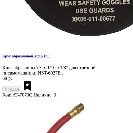
Круг абразивный 3"х1/16"
Круг абразивный 3"х 1/16"х3/8" для отрезной
пневмомашинки NST-6027E..
68 р.
Продан
Код: AT-7070C
Наличие: 0