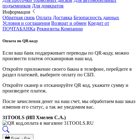
Для проточки тормозных дисков
Для автомобильных
подъемников
Для домкратов
Информация
Обратная связь
Оплата
Доставка
Безопасность данных
Условия и соглашения
Возврат и обмен
Кредит от
ПОЧТАБАНКа
Реквизиты Компании
Оплата по QR-коду
Если ваш банк поддерживает переводы по QR-коду, можно
произвести платеж отсканировав наш код.
Откройте приложение своего бакна в телефоне, перейдите в
раздел платежей, выберите оплату по СБП.
Откройте сканер и отсканируйте QR код, укажите сумму и
произведите платеж.
После зачисления денег на наш счет, мы обработаем ваш заказ
изменив его статус, а так же уведомим вас.
31TOOLS (ИП Хмелев С.А.)
0 шт. - 0 р.