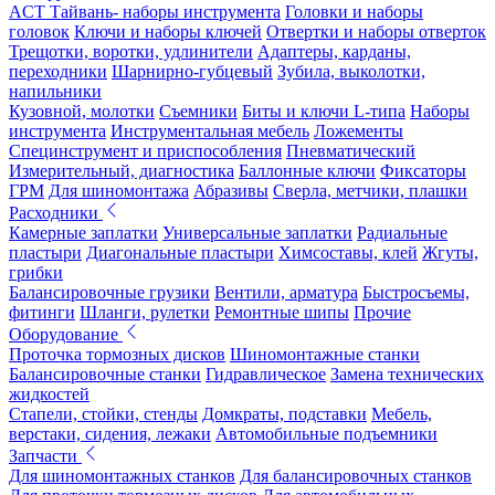
ACT Тайвань- наборы инструмента
Головки и наборы
головок
Ключи и наборы ключей
Отвертки и наборы отверток
Трещотки, воротки, удлинители
Адаптеры, карданы,
переходники
Шарнирно-губцевый
Зубила, выколотки,
напильники
Кузовной, молотки
Съемники
Биты и ключи L-типа
Наборы
инструмента
Инструментальная мебель
Ложементы
Специнструмент и приспособления
Пневматический
Измерительный, диагностика
Баллонные ключи
Фиксаторы
ГРМ
Для шиномонтажа
Абразивы
Сверла, метчики, плашки
Расходники
Камерные заплатки
Универсальные заплатки
Радиальные
пластыри
Диагональные пластыри
Химсоставы, клей
Жгуты,
грибки
Балансировочные грузики
Вентили, арматура
Быстросъемы,
фитинги
Шланги, рулетки
Ремонтные шипы
Прочие
Оборудование
Проточка тормозных дисков
Шиномонтажные станки
Балансировочные станки
Гидравлическое
Замена технических
жидкостей
Стапели, стойки, стенды
Домкраты, подставки
Мебель,
верстаки, сидения, лежаки
Автомобильные подъемники
Запчасти
Для шиномонтажных станков
Для балансировочных станков