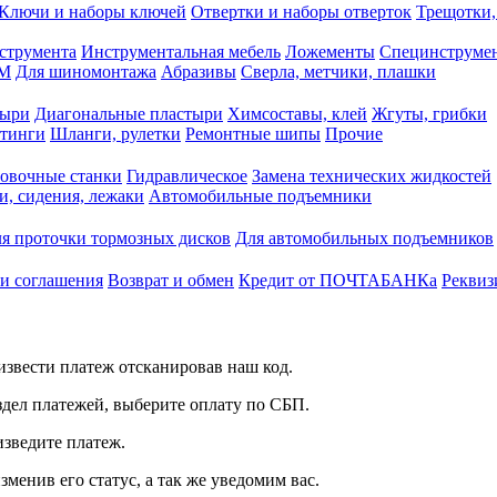
Ключи и наборы ключей
Отвертки и наборы отверток
Трещотки,
струмента
Инструментальная мебель
Ложементы
Специнструмен
РМ
Для шиномонтажа
Абразивы
Сверла, метчики, плашки
тыри
Диагональные пластыри
Химсоставы, клей
Жгуты, грибки
итинги
Шланги, рулетки
Ремонтные шипы
Прочие
овочные станки
Гидравлическое
Замена технических жидкостей
и, сидения, лежаки
Автомобильные подъемники
я проточки тормозных дисков
Для автомобильных подъемников
 и соглашения
Возврат и обмен
Кредит от ПОЧТАБАНКа
Реквиз
звести платеж отсканировав наш код.
здел платежей, выберите оплату по СБП.
изведите платеж.
зменив его статус, а так же уведомим вас.