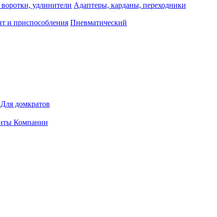
 воротки, удлинители
Адаптеры, карданы, переходники
т и приспособления
Пневматический
Для домкратов
иты Компании