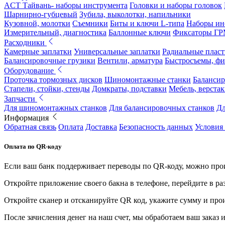
ACT Тайвань- наборы инструмента
Головки и наборы головок
Шарнирно-губцевый
Зубила, выколотки, напильники
Кузовной, молотки
Съемники
Биты и ключи L-типа
Наборы ин
Измерительный, диагностика
Баллонные ключи
Фиксаторы Г
Расходники
Камерные заплатки
Универсальные заплатки
Радиальные плас
Балансировочные грузики
Вентили, арматура
Быстросъемы, ф
Оборудование
Проточка тормозных дисков
Шиномонтажные станки
Балансир
Стапели, стойки, стенды
Домкраты, подставки
Мебель, верстак
Запчасти
Для шиномонтажных станков
Для балансировочных станков
Дл
Информация
Обратная связь
Оплата
Доставка
Безопасность данных
Условия
Оплата по QR-коду
Если ваш банк поддерживает переводы по QR-коду, можно прои
Откройте приложение своего бакна в телефоне, перейдите в ра
Откройте сканер и отсканируйте QR код, укажите сумму и про
После зачисления денег на наш счет, мы обработаем ваш заказ и