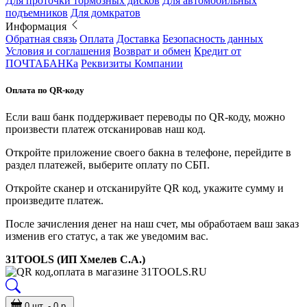
Для проточки тормозных дисков
Для автомобильных
подъемников
Для домкратов
Информация
Обратная связь
Оплата
Доставка
Безопасность данных
Условия и соглашения
Возврат и обмен
Кредит от
ПОЧТАБАНКа
Реквизиты Компании
Оплата по QR-коду
Если ваш банк поддерживает переводы по QR-коду, можно
произвести платеж отсканировав наш код.
Откройте приложение своего бакна в телефоне, перейдите в
раздел платежей, выберите оплату по СБП.
Откройте сканер и отсканируйте QR код, укажите сумму и
произведите платеж.
После зачисления денег на наш счет, мы обработаем ваш заказ
изменив его статус, а так же уведомим вас.
31TOOLS (ИП Хмелев С.А.)
0 шт. - 0 р.