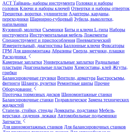
ACT Тайвань- наборы инструмента
Головки и наборы
головок
Ключи и наборы ключей
Отвертки и наборы отверток
Трещотки, воротки, удлинители
Адаптеры, карданы,
переходники
Шарнирно-губцевый
Зубила, выколотки,
напильники
Кузовной, молотки
Съемники
Биты и ключи L-типа
Наборы
инструмента
Инструментальная мебель
Ложементы
Специнструмент и приспособления
Пневматический
Измерительный, диагностика
Баллонные ключи
Фиксаторы
ГРМ
Для шиномонтажа
Абразивы
Сверла, метчики, плашки
Расходники
Камерные заплатки
Универсальные заплатки
Радиальные
пластыри
Диагональные пластыри
Химсоставы, клей
Жгуты,
грибки
Балансировочные грузики
Вентили, арматура
Быстросъемы,
фитинги
Шланги, рулетки
Ремонтные шипы
Прочие
Оборудование
Проточка тормозных дисков
Шиномонтажные станки
Балансировочные станки
Гидравлическое
Замена технических
жидкостей
Стапели, стойки, стенды
Домкраты, подставки
Мебель,
верстаки, сидения, лежаки
Автомобильные подъемники
Запчасти
Для шиномонтажных станков
Для балансировочных станков