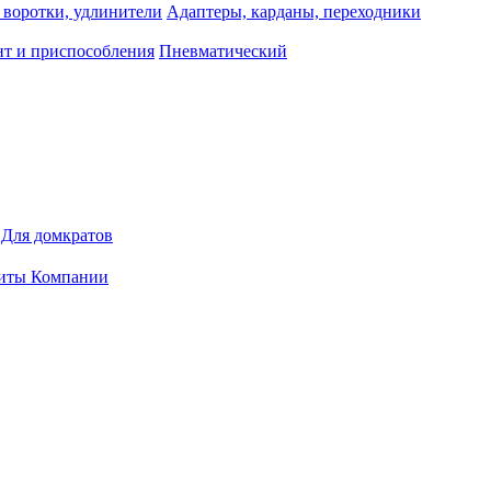
 воротки, удлинители
Адаптеры, карданы, переходники
т и приспособления
Пневматический
Для домкратов
иты Компании