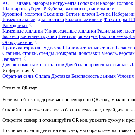
ACT Тайвань- наборы инструмента
Головки и наборы головок
Шарнирно-губцевый
Зубила, выколотки, напильники
Кузовной, молотки
Съемники
Биты и ключи L-типа
Наборы ин
Измерительный, диагностика
Баллонные ключи
Фиксаторы Г
Расходники
Камерные заплатки
Универсальные заплатки
Радиальные плас
Балансировочные грузики
Вентили, арматура
Быстросъемы, ф
Оборудование
Проточка тормозных дисков
Шиномонтажные станки
Балансир
Стапели, стойки, стенды
Домкраты, подставки
Мебель, верстак
Запчасти
Для шиномонтажных станков
Для балансировочных станков
Дл
Информация
Обратная связь
Оплата
Доставка
Безопасность данных
Условия
Оплата по QR-коду
Если ваш банк поддерживает переводы по QR-коду, можно прои
Откройте приложение своего бакна в телефоне, перейдите в ра
Откройте сканер и отсканируйте QR код, укажите сумму и про
После зачисления денег на наш счет, мы обработаем ваш заказ и