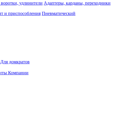
 воротки, удлинители
Адаптеры, карданы, переходники
т и приспособления
Пневматический
Для домкратов
иты Компании