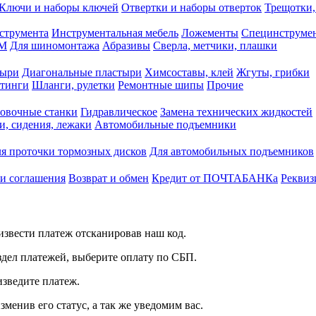
Ключи и наборы ключей
Отвертки и наборы отверток
Трещотки,
струмента
Инструментальная мебель
Ложементы
Специнструмен
РМ
Для шиномонтажа
Абразивы
Сверла, метчики, плашки
тыри
Диагональные пластыри
Химсоставы, клей
Жгуты, грибки
итинги
Шланги, рулетки
Ремонтные шипы
Прочие
овочные станки
Гидравлическое
Замена технических жидкостей
и, сидения, лежаки
Автомобильные подъемники
я проточки тормозных дисков
Для автомобильных подъемников
 и соглашения
Возврат и обмен
Кредит от ПОЧТАБАНКа
Реквиз
звести платеж отсканировав наш код.
здел платежей, выберите оплату по СБП.
изведите платеж.
зменив его статус, а так же уведомим вас.