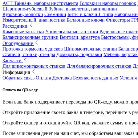
ACT Тайвань- наборы инструмента
Головки и наборы головок
Шарнирно-губцевый
Зубила, выколотки, напильники
Кузовной, молотки
Съемники
Биты и ключи L-типа
Наборы ин
Измерительный, диагностика
Баллонные ключи
Фиксаторы Г
Расходники
Камерные заплатки
Универсальные заплатки
Радиальные плас
Балансировочные грузики
Вентили, арматура
Быстросъемы, ф
Оборудование
Проточка тормозных дисков
Шиномонтажные станки
Балансир
Стапели, стойки, стенды
Домкраты, подставки
Мебель, верстак
Запчасти
Для шиномонтажных станков
Для балансировочных станков
Дл
Информация
Обратная связь
Оплата
Доставка
Безопасность данных
Условия
Оплата по QR-коду
Если ваш банк поддерживает переводы по QR-коду, можно прои
Откройте приложение своего бакна в телефоне, перейдите в ра
Откройте сканер и отсканируйте QR код, укажите сумму и про
После зачисления денег на наш счет, мы обработаем ваш заказ и