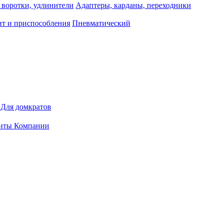
 воротки, удлинители
Адаптеры, карданы, переходники
т и приспособления
Пневматический
Для домкратов
иты Компании