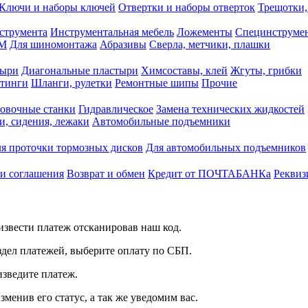
Ключи и наборы ключей
Отвертки и наборы отверток
Трещотки,
струмента
Инструментальная мебель
Ложементы
Специнструмен
РМ
Для шиномонтажа
Абразивы
Сверла, метчики, плашки
тыри
Диагональные пластыри
Химсоставы, клей
Жгуты, грибки
итинги
Шланги, рулетки
Ремонтные шипы
Прочие
овочные станки
Гидравлическое
Замена технических жидкостей
и, сидения, лежаки
Автомобильные подъемники
я проточки тормозных дисков
Для автомобильных подъемников
 и соглашения
Возврат и обмен
Кредит от ПОЧТАБАНКа
Реквиз
звести платеж отсканировав наш код.
здел платежей, выберите оплату по СБП.
изведите платеж.
зменив его статус, а так же уведомим вас.