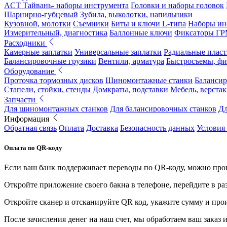
ACT Тайвань- наборы инструмента
Головки и наборы головок
Шарнирно-губцевый
Зубила, выколотки, напильники
Кузовной, молотки
Съемники
Биты и ключи L-типа
Наборы ин
Измерительный, диагностика
Баллонные ключи
Фиксаторы Г
Расходники
Камерные заплатки
Универсальные заплатки
Радиальные плас
Балансировочные грузики
Вентили, арматура
Быстросъемы, ф
Оборудование
Проточка тормозных дисков
Шиномонтажные станки
Балансир
Стапели, стойки, стенды
Домкраты, подставки
Мебель, верстак
Запчасти
Для шиномонтажных станков
Для балансировочных станков
Дл
Информация
Обратная связь
Оплата
Доставка
Безопасность данных
Условия
Оплата по QR-коду
Если ваш банк поддерживает переводы по QR-коду, можно прои
Откройте приложение своего бакна в телефоне, перейдите в ра
Откройте сканер и отсканируйте QR код, укажите сумму и про
После зачисления денег на наш счет, мы обработаем ваш заказ и