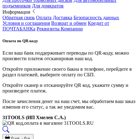
Для проточки тормозных дисков
Для автомобильных
подъемников
Для домкратов
Информация
Обратная связь
Оплата
Доставка
Безопасность данных
Условия и соглашения
Возврат и обмен
Кредит от
ПОЧТАБАНКа
Реквизиты Компании
Оплата по QR-коду
Если ваш банк поддерживает переводы по QR-коду, можно
произвести платеж отсканировав наш код.
Откройте приложение своего бакна в телефоне, перейдите в
раздел платежей, выберите оплату по СБП.
Откройте сканер и отсканируйте QR код, укажите сумму и
произведите платеж.
После зачисления денег на наш счет, мы обработаем ваш заказ
изменив его статус, а так же уведомим вас.
31TOOLS (ИП Хмелев С.А.)
0 шт. - 0 р.