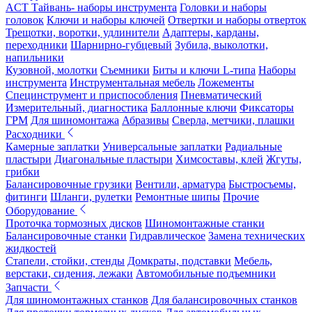
ACT Тайвань- наборы инструмента
Головки и наборы
головок
Ключи и наборы ключей
Отвертки и наборы отверток
Трещотки, воротки, удлинители
Адаптеры, карданы,
переходники
Шарнирно-губцевый
Зубила, выколотки,
напильники
Кузовной, молотки
Съемники
Биты и ключи L-типа
Наборы
инструмента
Инструментальная мебель
Ложементы
Специнструмент и приспособления
Пневматический
Измерительный, диагностика
Баллонные ключи
Фиксаторы
ГРМ
Для шиномонтажа
Абразивы
Сверла, метчики, плашки
Расходники
Камерные заплатки
Универсальные заплатки
Радиальные
пластыри
Диагональные пластыри
Химсоставы, клей
Жгуты,
грибки
Балансировочные грузики
Вентили, арматура
Быстросъемы,
фитинги
Шланги, рулетки
Ремонтные шипы
Прочие
Оборудование
Проточка тормозных дисков
Шиномонтажные станки
Балансировочные станки
Гидравлическое
Замена технических
жидкостей
Стапели, стойки, стенды
Домкраты, подставки
Мебель,
верстаки, сидения, лежаки
Автомобильные подъемники
Запчасти
Для шиномонтажных станков
Для балансировочных станков