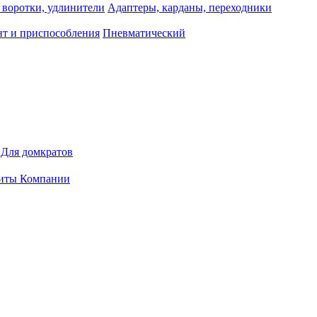
 воротки, удлинители
Адаптеры, карданы, переходники
т и приспособления
Пневматический
Для домкратов
иты Компании