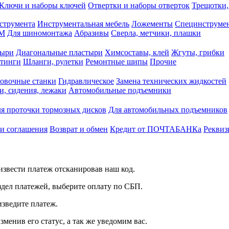
Ключи и наборы ключей
Отвертки и наборы отверток
Трещотки,
струмента
Инструментальная мебель
Ложементы
Специнструмен
РМ
Для шиномонтажа
Абразивы
Сверла, метчики, плашки
тыри
Диагональные пластыри
Химсоставы, клей
Жгуты, грибки
итинги
Шланги, рулетки
Ремонтные шипы
Прочие
овочные станки
Гидравлическое
Замена технических жидкостей
и, сидения, лежаки
Автомобильные подъемники
я проточки тормозных дисков
Для автомобильных подъемников
 и соглашения
Возврат и обмен
Кредит от ПОЧТАБАНКа
Реквиз
звести платеж отсканировав наш код.
здел платежей, выберите оплату по СБП.
изведите платеж.
зменив его статус, а так же уведомим вас.