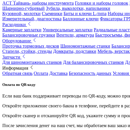
ACT Тайвань- наборы инструмента
Головки и наборы головок
Шарнирно-губцевый
Зубила, выколотки, напильники
Кузовной, молотки
Съемники
Биты и ключи L-типа
Наборы ин
Измерительный, диагностика
Баллонные ключи
Фиксаторы Г
Расходники
Камерные заплатки
Универсальные заплатки
Радиальные плас
Балансировочные грузики
Вентили, арматура
Быстросъемы, ф
Оборудование
Проточка тормозных дисков
Шиномонтажные станки
Балансир
Стапели, стойки, стенды
Домкраты, подставки
Мебель, верстак
Запчасти
Для шиномонтажных станков
Для балансировочных станков
Дл
Информация
Обратная связь
Оплата
Доставка
Безопасность данных
Условия
Оплата по QR-коду
Если ваш банк поддерживает переводы по QR-коду, можно прои
Откройте приложение своего бакна в телефоне, перейдите в ра
Откройте сканер и отсканируйте QR код, укажите сумму и про
После зачисления денег на наш счет, мы обработаем ваш заказ и