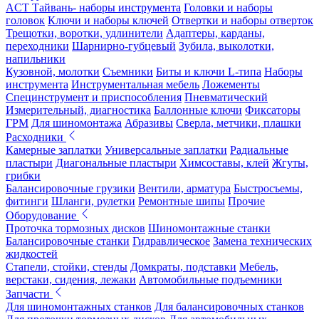
ACT Тайвань- наборы инструмента
Головки и наборы
головок
Ключи и наборы ключей
Отвертки и наборы отверток
Трещотки, воротки, удлинители
Адаптеры, карданы,
переходники
Шарнирно-губцевый
Зубила, выколотки,
напильники
Кузовной, молотки
Съемники
Биты и ключи L-типа
Наборы
инструмента
Инструментальная мебель
Ложементы
Специнструмент и приспособления
Пневматический
Измерительный, диагностика
Баллонные ключи
Фиксаторы
ГРМ
Для шиномонтажа
Абразивы
Сверла, метчики, плашки
Расходники
Камерные заплатки
Универсальные заплатки
Радиальные
пластыри
Диагональные пластыри
Химсоставы, клей
Жгуты,
грибки
Балансировочные грузики
Вентили, арматура
Быстросъемы,
фитинги
Шланги, рулетки
Ремонтные шипы
Прочие
Оборудование
Проточка тормозных дисков
Шиномонтажные станки
Балансировочные станки
Гидравлическое
Замена технических
жидкостей
Стапели, стойки, стенды
Домкраты, подставки
Мебель,
верстаки, сидения, лежаки
Автомобильные подъемники
Запчасти
Для шиномонтажных станков
Для балансировочных станков