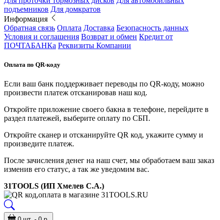
Для проточки тормозных дисков
Для автомобильных
подъемников
Для домкратов
Информация
Обратная связь
Оплата
Доставка
Безопасность данных
Условия и соглашения
Возврат и обмен
Кредит от
ПОЧТАБАНКа
Реквизиты Компании
Оплата по QR-коду
Если ваш банк поддерживает переводы по QR-коду, можно
произвести платеж отсканировав наш код.
Откройте приложение своего бакна в телефоне, перейдите в
раздел платежей, выберите оплату по СБП.
Откройте сканер и отсканируйте QR код, укажите сумму и
произведите платеж.
После зачисления денег на наш счет, мы обработаем ваш заказ
изменив его статус, а так же уведомим вас.
31TOOLS (ИП Хмелев С.А.)
0 шт. - 0 р.