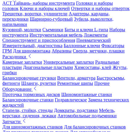
ACT Тайвань- наборы инструмента
Головки и наборы
головок
Ключи и наборы ключей
Отвертки и наборы отверток
Трещотки, воротки, удлинители
Адаптеры, карданы,
переходники
Шарнирно-губцевый
Зубила, выколотки,
напильники
Кузовной, молотки
Съемники
Биты и ключи L-типа
Наборы
инструмента
Инструментальная мебель
Ложементы
Специнструмент и приспособления
Пневматический
Измерительный, диагностика
Баллонные ключи
Фиксаторы
ГРМ
Для шиномонтажа
Абразивы
Сверла, метчики, плашки
Расходники
Камерные заплатки
Универсальные заплатки
Радиальные
пластыри
Диагональные пластыри
Химсоставы, клей
Жгуты,
грибки
Балансировочные грузики
Вентили, арматура
Быстросъемы,
фитинги
Шланги, рулетки
Ремонтные шипы
Прочие
Оборудование
Проточка тормозных дисков
Шиномонтажные станки
Балансировочные станки
Гидравлическое
Замена технических
жидкостей
Стапели, стойки, стенды
Домкраты, подставки
Мебель,
верстаки, сидения, лежаки
Автомобильные подъемники
Запчасти
Для шиномонтажных станков
Для балансировочных станков