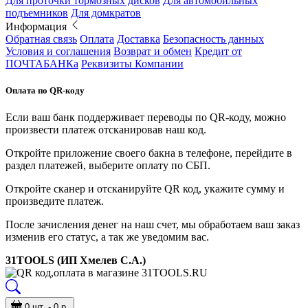
Для проточки тормозных дисков
Для автомобильных
подъемников
Для домкратов
Информация
Обратная связь
Оплата
Доставка
Безопасность данных
Условия и соглашения
Возврат и обмен
Кредит от
ПОЧТАБАНКа
Реквизиты Компании
Оплата по QR-коду
Если ваш банк поддерживает переводы по QR-коду, можно
произвести платеж отсканировав наш код.
Откройте приложение своего бакна в телефоне, перейдите в
раздел платежей, выберите оплату по СБП.
Откройте сканер и отсканируйте QR код, укажите сумму и
произведите платеж.
После зачисления денег на наш счет, мы обработаем ваш заказ
изменив его статус, а так же уведомим вас.
31TOOLS (ИП Хмелев С.А.)
0 шт. - 0 р.