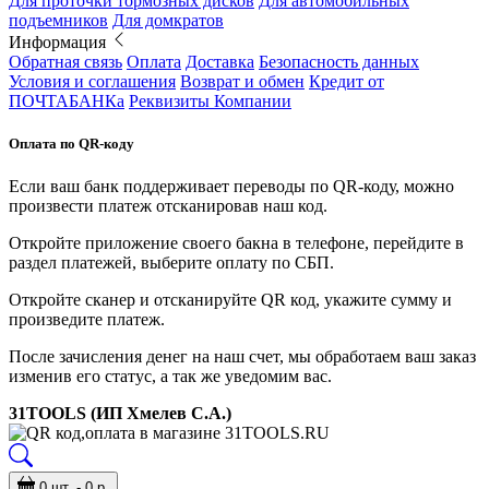
Для проточки тормозных дисков
Для автомобильных
подъемников
Для домкратов
Информация
Обратная связь
Оплата
Доставка
Безопасность данных
Условия и соглашения
Возврат и обмен
Кредит от
ПОЧТАБАНКа
Реквизиты Компании
Оплата по QR-коду
Если ваш банк поддерживает переводы по QR-коду, можно
произвести платеж отсканировав наш код.
Откройте приложение своего бакна в телефоне, перейдите в
раздел платежей, выберите оплату по СБП.
Откройте сканер и отсканируйте QR код, укажите сумму и
произведите платеж.
После зачисления денег на наш счет, мы обработаем ваш заказ
изменив его статус, а так же уведомим вас.
31TOOLS (ИП Хмелев С.А.)
0 шт. - 0 р.