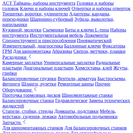
ACT Тайвань- наборы инструмента
Головки и наборы
головок
Ключи и наборы ключей
Отвертки и наборы отверток
Трещотки, воротки, удлинители
Адаптеры, карданы,
переходники
Шарнирно-губцевый
Зубила, выколотки,
напильники
Кузовной, молотки
Съемники
Биты и ключи L-типа
Наборы
инструмента
Инструментальная мебель
Ложементы
Специнструмент и приспособления
Пневматический
Измерительный, диагностика
Баллонные ключи
Фиксаторы
ГРМ
Для шиномонтажа
Абразивы
Сверла, метчики, плашки
Расходники
Камерные заплатки
Универсальные заплатки
Радиальные
пластыри
Диагональные пластыри
Химсоставы, клей
Жгуты,
грибки
Балансировочные грузики
Вентили, арматура
Быстросъемы,
фитинги
Шланги, рулетки
Ремонтные шипы
Прочие
Оборудование
Проточка тормозных дисков
Шиномонтажные станки
Балансировочные станки
Гидравлическое
Замена технических
жидкостей
Стапели, стойки, стенды
Домкраты, подставки
Мебель,
верстаки, сидения, лежаки
Автомобильные подъемники
Запчасти
Для шиномонтажных станков
Для балансировочных станков