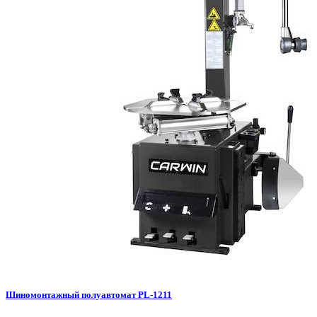
Шиномонтажный полуавтомат PL-1211