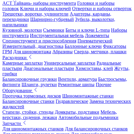
ACT Тайвань- наборы инструмента
Головки и наборы
головок
Ключи и наборы ключей
Отвертки и наборы отверток
Трещотки, воротки, удлинители
Адаптеры, карданы,
переходники
Шарнирно-губцевый
Зубила, выколотки,
напильники
Кузовной, молотки
Съемники
Биты и ключи L-типа
Наборы
инструмента
Инструментальная мебель
Ложементы
Специнструмент и приспособления
Пневматический
Измерительный, диагностика
Баллонные ключи
Фиксаторы
ГРМ
Для шиномонтажа
Абразивы
Сверла, метчики, плашки
Расходники
Камерные заплатки
Универсальные заплатки
Радиальные
пластыри
Диагональные пластыри
Химсоставы, клей
Жгуты,
грибки
Балансировочные грузики
Вентили, арматура
Быстросъемы,
фитинги
Шланги, рулетки
Ремонтные шипы
Прочие
Оборудование
Проточка тормозных дисков
Шиномонтажные станки
Балансировочные станки
Гидравлическое
Замена технических
жидкостей
Стапели, стойки, стенды
Домкраты, подставки
Мебель,
верстаки, сидения, лежаки
Автомобильные подъемники
Запчасти
Для шиномонтажных станков
Для балансировочных станков