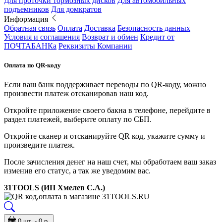
Для проточки тормозных дисков
Для автомобильных
подъемников
Для домкратов
Информация
Обратная связь
Оплата
Доставка
Безопасность данных
Условия и соглашения
Возврат и обмен
Кредит от
ПОЧТАБАНКа
Реквизиты Компании
Оплата по QR-коду
Если ваш банк поддерживает переводы по QR-коду, можно
произвести платеж отсканировав наш код.
Откройте приложение своего бакна в телефоне, перейдите в
раздел платежей, выберите оплату по СБП.
Откройте сканер и отсканируйте QR код, укажите сумму и
произведите платеж.
После зачисления денег на наш счет, мы обработаем ваш заказ
изменив его статус, а так же уведомим вас.
31TOOLS (ИП Хмелев С.А.)
0 шт. - 0 р.