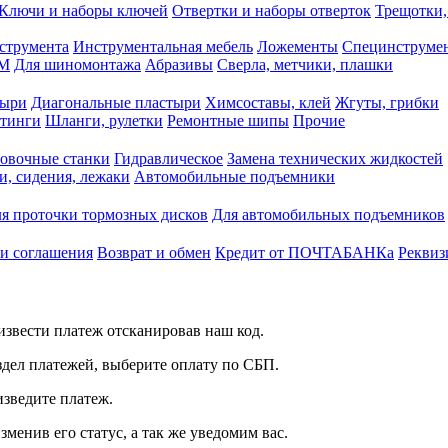
Ключи и наборы ключей
Отвертки и наборы отверток
Трещотки,
струмента
Инструментальная мебель
Ложементы
Специнструмен
РМ
Для шиномонтажа
Абразивы
Сверла, метчики, плашки
тыри
Диагональные пластыри
Химсоставы, клей
Жгуты, грибки
итинги
Шланги, рулетки
Ремонтные шипы
Прочие
овочные станки
Гидравлическое
Замена технических жидкостей
и, сидения, лежаки
Автомобильные подъемники
я проточки тормозных дисков
Для автомобильных подъемников
 и соглашения
Возврат и обмен
Кредит от ПОЧТАБАНКа
Реквиз
звести платеж отсканировав наш код.
здел платежей, выберите оплату по СБП.
изведите платеж.
зменив его статус, а так же уведомим вас.