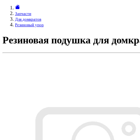
Запчасти
Для домкратов
Резиновый упор
Резиновая подушка для домк