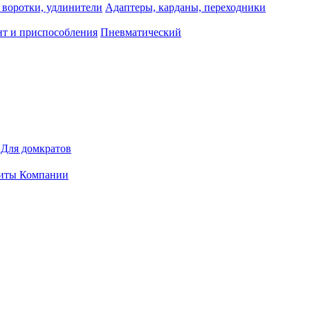
 воротки, удлинители
Адаптеры, карданы, переходники
т и приспособления
Пневматический
Для домкратов
иты Компании