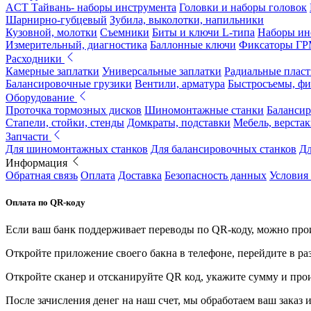
ACT Тайвань- наборы инструмента
Головки и наборы головок
Шарнирно-губцевый
Зубила, выколотки, напильники
Кузовной, молотки
Съемники
Биты и ключи L-типа
Наборы ин
Измерительный, диагностика
Баллонные ключи
Фиксаторы Г
Расходники
Камерные заплатки
Универсальные заплатки
Радиальные плас
Балансировочные грузики
Вентили, арматура
Быстросъемы, ф
Оборудование
Проточка тормозных дисков
Шиномонтажные станки
Балансир
Стапели, стойки, стенды
Домкраты, подставки
Мебель, верстак
Запчасти
Для шиномонтажных станков
Для балансировочных станков
Дл
Информация
Обратная связь
Оплата
Доставка
Безопасность данных
Условия
Оплата по QR-коду
Если ваш банк поддерживает переводы по QR-коду, можно прои
Откройте приложение своего бакна в телефоне, перейдите в ра
Откройте сканер и отсканируйте QR код, укажите сумму и про
После зачисления денег на наш счет, мы обработаем ваш заказ и