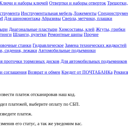
Ключи и наборы ключей
Отвертки и наборы отверток
Трещотки,
струмента
Инструментальная мебель
Ложементы
Специнструмен
РМ
Для шиномонтажа
Абразивы
Сверла, метчики, плашки
тыри
Диагональные пластыри
Химсоставы, клей
Жгуты, грибки
итинги
Шланги, рулетки
Ремонтные шипы
Прочие
овочные станки
Гидравлическое
Замена технических жидкостей
и, сидения, лежаки
Автомобильные подъемники
я проточки тормозных дисков
Для автомобильных подъемников
 и соглашения
Возврат и обмен
Кредит от ПОЧТАБАНКа
Реквиз
звести платеж отсканировав наш код.
здел платежей, выберите оплату по СБП.
изведите платеж.
зменив его статус, а так же уведомим вас.