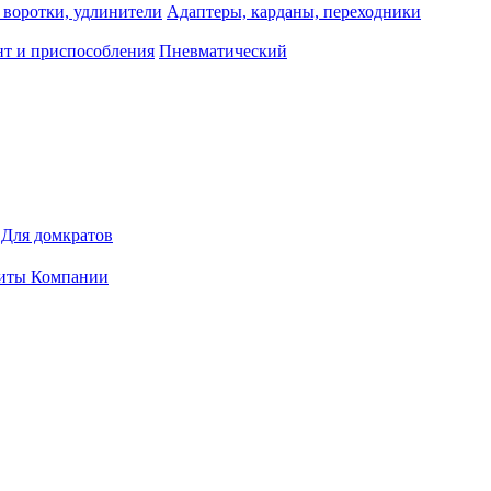
 воротки, удлинители
Адаптеры, карданы, переходники
т и приспособления
Пневматический
Для домкратов
иты Компании