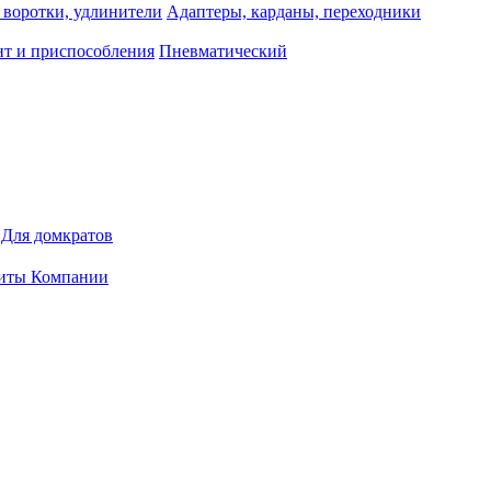
 воротки, удлинители
Адаптеры, карданы, переходники
т и приспособления
Пневматический
Для домкратов
иты Компании