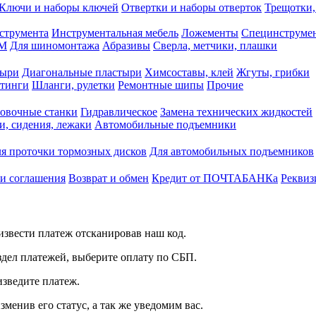
Ключи и наборы ключей
Отвертки и наборы отверток
Трещотки,
струмента
Инструментальная мебель
Ложементы
Специнструмен
РМ
Для шиномонтажа
Абразивы
Сверла, метчики, плашки
тыри
Диагональные пластыри
Химсоставы, клей
Жгуты, грибки
итинги
Шланги, рулетки
Ремонтные шипы
Прочие
овочные станки
Гидравлическое
Замена технических жидкостей
и, сидения, лежаки
Автомобильные подъемники
я проточки тормозных дисков
Для автомобильных подъемников
 и соглашения
Возврат и обмен
Кредит от ПОЧТАБАНКа
Реквиз
звести платеж отсканировав наш код.
здел платежей, выберите оплату по СБП.
изведите платеж.
зменив его статус, а так же уведомим вас.