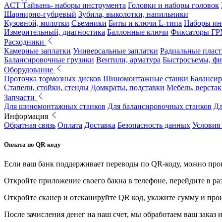
ACT Тайвань- наборы инструмента
Головки и наборы головок
Шарнирно-губцевый
Зубила, выколотки, напильники
Кузовной, молотки
Съемники
Биты и ключи L-типа
Наборы ин
Измерительный, диагностика
Баллонные ключи
Фиксаторы Г
Расходники
Камерные заплатки
Универсальные заплатки
Радиальные плас
Балансировочные грузики
Вентили, арматура
Быстросъемы, ф
Оборудование
Проточка тормозных дисков
Шиномонтажные станки
Балансир
Стапели, стойки, стенды
Домкраты, подставки
Мебель, верстак
Запчасти
Для шиномонтажных станков
Для балансировочных станков
Дл
Информация
Обратная связь
Оплата
Доставка
Безопасность данных
Условия
Оплата по QR-коду
Если ваш банк поддерживает переводы по QR-коду, можно прои
Откройте приложение своего бакна в телефоне, перейдите в ра
Откройте сканер и отсканируйте QR код, укажите сумму и про
После зачисления денег на наш счет, мы обработаем ваш заказ и