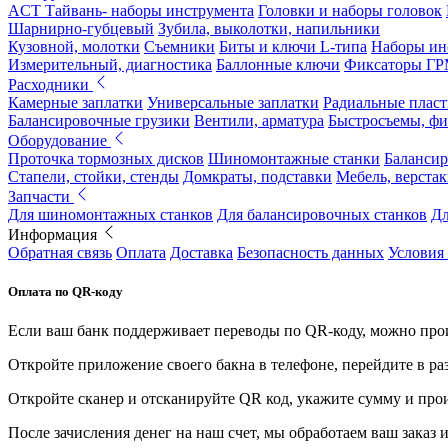
ACT Тайвань- наборы инструмента
Головки и наборы головок
Шарнирно-губцевый
Зубила, выколотки, напильники
Кузовной, молотки
Съемники
Биты и ключи L-типа
Наборы ин
Измерительный, диагностика
Баллонные ключи
Фиксаторы Г
Расходники
Камерные заплатки
Универсальные заплатки
Радиальные плас
Балансировочные грузики
Вентили, арматура
Быстросъемы, ф
Оборудование
Проточка тормозных дисков
Шиномонтажные станки
Балансир
Стапели, стойки, стенды
Домкраты, подставки
Мебель, верстак
Запчасти
Для шиномонтажных станков
Для балансировочных станков
Дл
Информация
Обратная связь
Оплата
Доставка
Безопасность данных
Условия
Оплата по QR-коду
Если ваш банк поддерживает переводы по QR-коду, можно прои
Откройте приложение своего бакна в телефоне, перейдите в ра
Откройте сканер и отсканируйте QR код, укажите сумму и про
После зачисления денег на наш счет, мы обработаем ваш заказ и