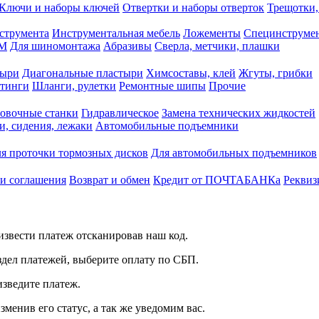
Ключи и наборы ключей
Отвертки и наборы отверток
Трещотки,
струмента
Инструментальная мебель
Ложементы
Специнструмен
РМ
Для шиномонтажа
Абразивы
Сверла, метчики, плашки
тыри
Диагональные пластыри
Химсоставы, клей
Жгуты, грибки
итинги
Шланги, рулетки
Ремонтные шипы
Прочие
овочные станки
Гидравлическое
Замена технических жидкостей
и, сидения, лежаки
Автомобильные подъемники
я проточки тормозных дисков
Для автомобильных подъемников
 и соглашения
Возврат и обмен
Кредит от ПОЧТАБАНКа
Реквиз
звести платеж отсканировав наш код.
здел платежей, выберите оплату по СБП.
изведите платеж.
зменив его статус, а так же уведомим вас.