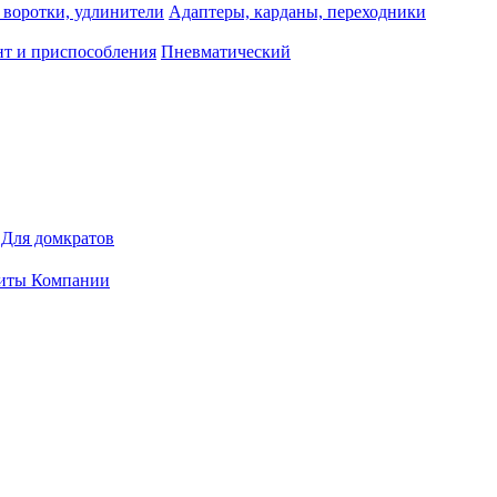
 воротки, удлинители
Адаптеры, карданы, переходники
т и приспособления
Пневматический
Для домкратов
иты Компании