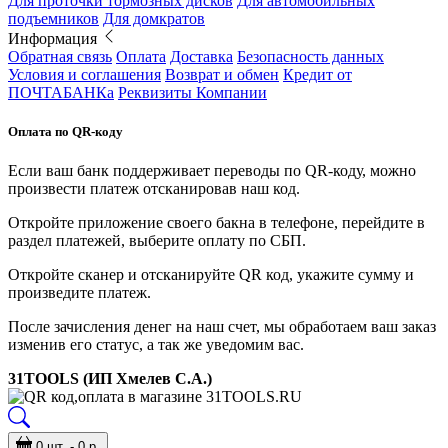
Для проточки тормозных дисков
Для автомобильных
подъемников
Для домкратов
Информация
Обратная связь
Оплата
Доставка
Безопасность данных
Условия и соглашения
Возврат и обмен
Кредит от
ПОЧТАБАНКа
Реквизиты Компании
Оплата по QR-коду
Если ваш банк поддерживает переводы по QR-коду, можно
произвести платеж отсканировав наш код.
Откройте приложение своего бакна в телефоне, перейдите в
раздел платежей, выберите оплату по СБП.
Откройте сканер и отсканируйте QR код, укажите сумму и
произведите платеж.
После зачисления денег на наш счет, мы обработаем ваш заказ
изменив его статус, а так же уведомим вас.
31TOOLS (ИП Хмелев С.А.)
0 шт. - 0 р.