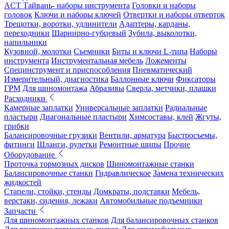
ACT Тайвань- наборы инструмента
Головки и наборы
головок
Ключи и наборы ключей
Отвертки и наборы отверток
Трещотки, воротки, удлинители
Адаптеры, карданы,
переходники
Шарнирно-губцевый
Зубила, выколотки,
напильники
Кузовной, молотки
Съемники
Биты и ключи L-типа
Наборы
инструмента
Инструментальная мебель
Ложементы
Специнструмент и приспособления
Пневматический
Измерительный, диагностика
Баллонные ключи
Фиксаторы
ГРМ
Для шиномонтажа
Абразивы
Сверла, метчики, плашки
Расходники
Камерные заплатки
Универсальные заплатки
Радиальные
пластыри
Диагональные пластыри
Химсоставы, клей
Жгуты,
грибки
Балансировочные грузики
Вентили, арматура
Быстросъемы,
фитинги
Шланги, рулетки
Ремонтные шипы
Прочие
Оборудование
Проточка тормозных дисков
Шиномонтажные станки
Балансировочные станки
Гидравлическое
Замена технических
жидкостей
Стапели, стойки, стенды
Домкраты, подставки
Мебель,
верстаки, сидения, лежаки
Автомобильные подъемники
Запчасти
Для шиномонтажных станков
Для балансировочных станков