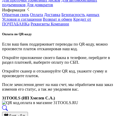
Для проточки тормозных дисков
Для автомобильных
подъемников
Для домкратов
Информация
Обратная связь
Оплата
Доставка
Безопасность данных
Условия и соглашения
Возврат и обмен
Кредит от
ПОЧТАБАНКа
Реквизиты Компании
Оплата по QR-коду
Если ваш банк поддерживает переводы по QR-коду, можно
произвести платеж отсканировав наш код.
Откройте приложение своего бакна в телефоне, перейдите в
раздел платежей, выберите оплату по СБП.
Откройте сканер и отсканируйте QR код, укажите сумму и
произведите платеж.
После зачисления денег на наш счет, мы обработаем ваш заказ
изменив его статус, а так же уведомим вас.
31TOOLS (ИП Хмелев С.А.)
0 шт. - 0 р.