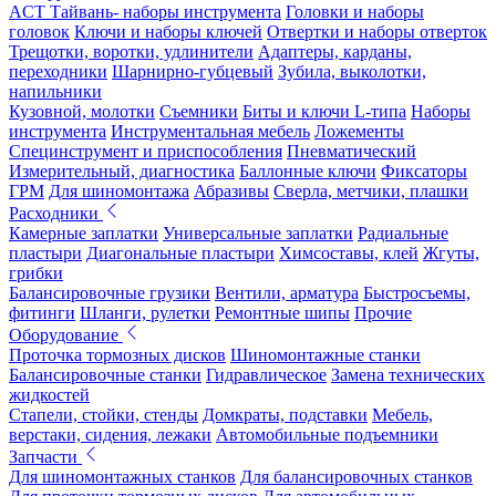
ACT Тайвань- наборы инструмента
Головки и наборы
головок
Ключи и наборы ключей
Отвертки и наборы отверток
Трещотки, воротки, удлинители
Адаптеры, карданы,
переходники
Шарнирно-губцевый
Зубила, выколотки,
напильники
Кузовной, молотки
Съемники
Биты и ключи L-типа
Наборы
инструмента
Инструментальная мебель
Ложементы
Специнструмент и приспособления
Пневматический
Измерительный, диагностика
Баллонные ключи
Фиксаторы
ГРМ
Для шиномонтажа
Абразивы
Сверла, метчики, плашки
Расходники
Камерные заплатки
Универсальные заплатки
Радиальные
пластыри
Диагональные пластыри
Химсоставы, клей
Жгуты,
грибки
Балансировочные грузики
Вентили, арматура
Быстросъемы,
фитинги
Шланги, рулетки
Ремонтные шипы
Прочие
Оборудование
Проточка тормозных дисков
Шиномонтажные станки
Балансировочные станки
Гидравлическое
Замена технических
жидкостей
Стапели, стойки, стенды
Домкраты, подставки
Мебель,
верстаки, сидения, лежаки
Автомобильные подъемники
Запчасти
Для шиномонтажных станков
Для балансировочных станков