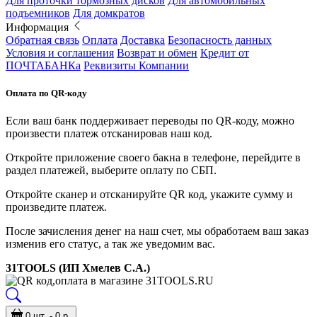
Для проточки тормозных дисков
Для автомобильных
подъемников
Для домкратов
Информация
Обратная связь
Оплата
Доставка
Безопасность данных
Условия и соглашения
Возврат и обмен
Кредит от
ПОЧТАБАНКа
Реквизиты Компании
Оплата по QR-коду
Если ваш банк поддерживает переводы по QR-коду, можно
произвести платеж отсканировав наш код.
Откройте приложение своего бакна в телефоне, перейдите в
раздел платежей, выберите оплату по СБП.
Откройте сканер и отсканируйте QR код, укажите сумму и
произведите платеж.
После зачисления денег на наш счет, мы обработаем ваш заказ
изменив его статус, а так же уведомим вас.
31TOOLS (ИП Хмелев С.А.)
0 шт. - 0 р.