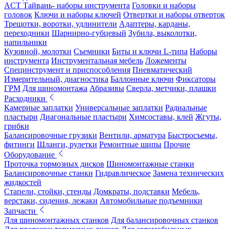
ACT Тайвань- наборы инструмента
Головки и наборы
головок
Ключи и наборы ключей
Отвертки и наборы отверток
Трещотки, воротки, удлинители
Адаптеры, карданы,
переходники
Шарнирно-губцевый
Зубила, выколотки,
напильники
Кузовной, молотки
Съемники
Биты и ключи L-типа
Наборы
инструмента
Инструментальная мебель
Ложементы
Специнструмент и приспособления
Пневматический
Измерительный, диагностика
Баллонные ключи
Фиксаторы
ГРМ
Для шиномонтажа
Абразивы
Сверла, метчики, плашки
Расходники
Камерные заплатки
Универсальные заплатки
Радиальные
пластыри
Диагональные пластыри
Химсоставы, клей
Жгуты,
грибки
Балансировочные грузики
Вентили, арматура
Быстросъемы,
фитинги
Шланги, рулетки
Ремонтные шипы
Прочие
Оборудование
Проточка тормозных дисков
Шиномонтажные станки
Балансировочные станки
Гидравлическое
Замена технических
жидкостей
Стапели, стойки, стенды
Домкраты, подставки
Мебель,
верстаки, сидения, лежаки
Автомобильные подъемники
Запчасти
Для шиномонтажных станков
Для балансировочных станков