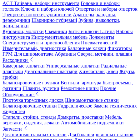
ACT Тайвань- наборы инструмента
Головки и наборы
головок
Ключи и наборы ключей
Отвертки и наборы отверток
Трещотки, воротки, удлинители
Адаптеры, карданы,
переходники
Шарнирно-губцевый
Зубила, выколотки,
напильники
Кузовной, молотки
Съемники
Биты и ключи L-типа
Наборы
инструмента
Инструментальная мебель
Ложементы
Специнструмент и приспособления
Пневматический
Измерительный, диагностика
Баллонные ключи
Фиксаторы
ГРМ
Для шиномонтажа
Абразивы
Сверла, метчики, плашки
Расходники
Камерные заплатки
Универсальные заплатки
Радиальные
пластыри
Диагональные пластыри
Химсоставы, клей
Жгуты,
грибки
Балансировочные грузики
Вентили, арматура
Быстросъемы,
фитинги
Шланги, рулетки
Ремонтные шипы
Прочие
Оборудование
Проточка тормозных дисков
Шиномонтажные станки
Балансировочные станки
Гидравлическое
Замена технических
жидкостей
Стапели, стойки, стенды
Домкраты, подставки
Мебель,
верстаки, сидения, лежаки
Автомобильные подъемники
Запчасти
Для шиномонтажных станков
Для балансировочных станков