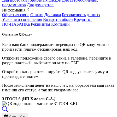
Для проточки тормозных дисков
Для автомобильных
подъемников
Для домкратов
Информация
Обратная связь
Оплата
Доставка
Безопасность данных
Условия и соглашения
Возврат и обмен
Кредит от
ПОЧТАБАНКа
Реквизиты Компании
Оплата по QR-коду
Если ваш банк поддерживает переводы по QR-коду, можно
произвести платеж отсканировав наш код.
Откройте приложение своего бакна в телефоне, перейдите в
раздел платежей, выберите оплату по СБП.
Откройте сканер и отсканируйте QR код, укажите сумму и
произведите платеж.
После зачисления денег на наш счет, мы обработаем ваш заказ
изменив его статус, а так же уведомим вас.
31TOOLS (ИП Хмелев С.А.)
0 шт. - 0 р.