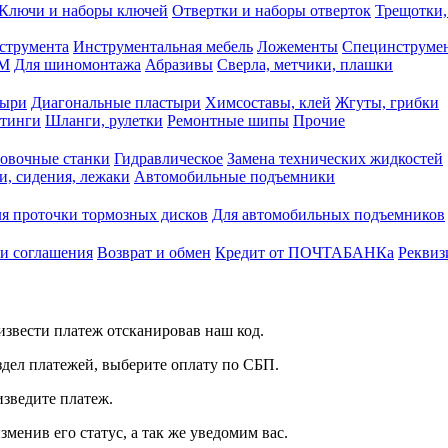
Ключи и наборы ключей
Отвертки и наборы отверток
Трещотки,
струмента
Инструментальная мебель
Ложементы
Специнструмен
РМ
Для шиномонтажа
Абразивы
Сверла, метчики, плашки
тыри
Диагональные пластыри
Химсоставы, клей
Жгуты, грибки
итинги
Шланги, рулетки
Ремонтные шипы
Прочие
овочные станки
Гидравлическое
Замена технических жидкостей
и, сидения, лежаки
Автомобильные подъемники
я проточки тормозных дисков
Для автомобильных подъемников
 и соглашения
Возврат и обмен
Кредит от ПОЧТАБАНКа
Реквиз
звести платеж отсканировав наш код.
здел платежей, выберите оплату по СБП.
изведите платеж.
зменив его статус, а так же уведомим вас.