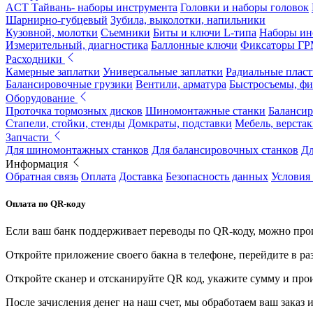
ACT Тайвань- наборы инструмента
Головки и наборы головок
Шарнирно-губцевый
Зубила, выколотки, напильники
Кузовной, молотки
Съемники
Биты и ключи L-типа
Наборы ин
Измерительный, диагностика
Баллонные ключи
Фиксаторы Г
Расходники
Камерные заплатки
Универсальные заплатки
Радиальные плас
Балансировочные грузики
Вентили, арматура
Быстросъемы, ф
Оборудование
Проточка тормозных дисков
Шиномонтажные станки
Балансир
Стапели, стойки, стенды
Домкраты, подставки
Мебель, верстак
Запчасти
Для шиномонтажных станков
Для балансировочных станков
Дл
Информация
Обратная связь
Оплата
Доставка
Безопасность данных
Условия
Оплата по QR-коду
Если ваш банк поддерживает переводы по QR-коду, можно прои
Откройте приложение своего бакна в телефоне, перейдите в ра
Откройте сканер и отсканируйте QR код, укажите сумму и про
После зачисления денег на наш счет, мы обработаем ваш заказ и