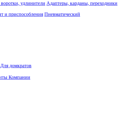
 воротки, удлинители
Адаптеры, карданы, переходники
т и приспособления
Пневматический
Для домкратов
иты Компании