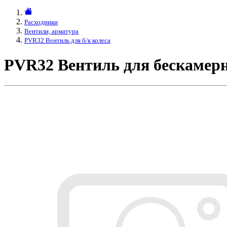
Расходники
Вентили, арматура
PVR32 Вентиль для б/к колеса
PVR32 Вентиль для бескамер